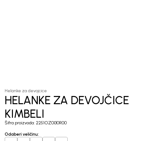
1
/
5
Helanke za devojcice
HELANKE ZA DEVOJČICE
KIMBELI
Šifra proizvoda:
2251OZ0I30R00
Odaberi veličinu
: