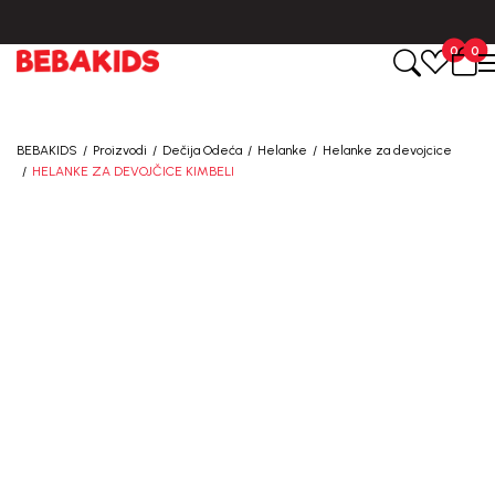
BESPLATNA ISPORUKA za sve porudžbine iznad 6000 RSD.
0
0
BEBAKIDS
Proizvodi
Dečija Odeća
Helanke
Helanke za devojcice
HELANKE ZA DEVOJČICE KIMBELI
50
%