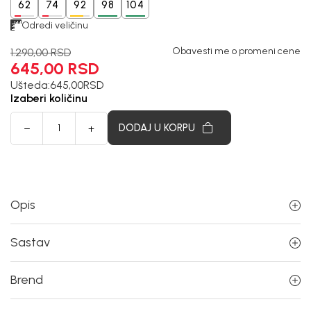
62
74
92
98
104
Odredi veličinu
Obavesti me o promeni cene
1.290,00
RSD
645,00
RSD
Ušteda:
645,00
RSD
Izaberi količinu
DODAJ U KORPU
Opis
Sastav
Brend