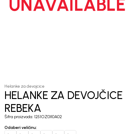
UNAVAILABLE
1
/
5
Helanke za devojcice
HELANKE ZA DEVOJČICE
REBEKA
Šifra proizvoda:
1251OZ0I10A02
Odaberi veličinu
: