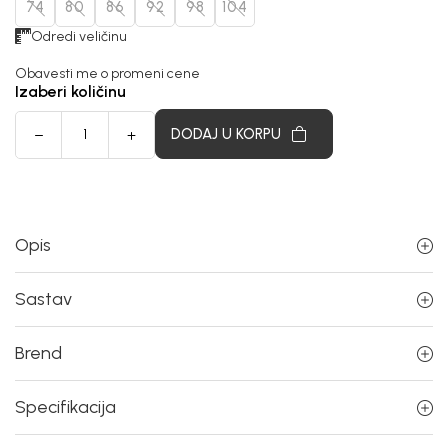
74
80
86
92
98
104
Odredi veličinu
Obavesti me o promeni cene
Izaberi količinu
DODAJ U KORPU
Opis
Sastav
Brend
Specifikacija