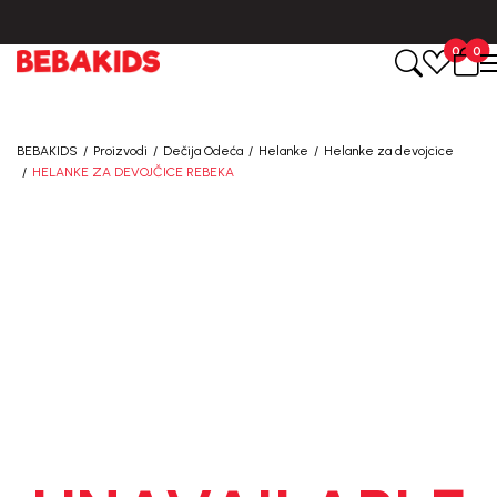
BESPLATNA ISPORUKA za sve porudžbine iznad 6000 RSD.
0
0
BEBAKIDS
Proizvodi
Dečija Odeća
Helanke
Helanke za devojcice
HELANKE ZA DEVOJČICE REBEKA