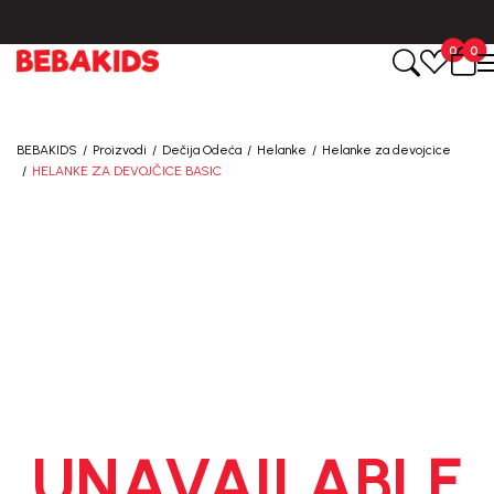
.
BESPLATNA ISPORUKA za sve porudžbine iznad 6000 RSD.
0
0
BEBAKIDS
Proizvodi
Dečija Odeća
Helanke
Helanke za devojcice
HELANKE ZA DEVOJČICE BASIC
UNAVAILABLE