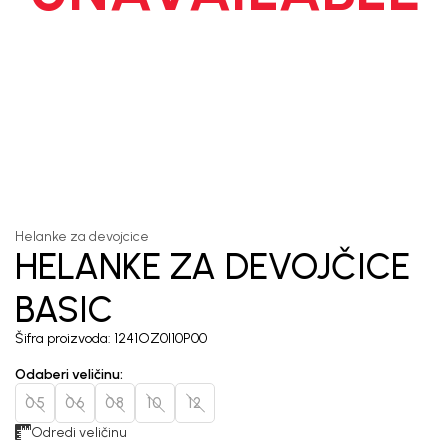
1
/
4
Helanke za devojcice
HELANKE ZA DEVOJČICE
BASIC
Šifra proizvoda:
1241OZ0I10P00
Odaberi veličinu
:
05
06
08
10
12
Odredi veličinu