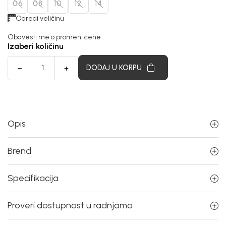
06
08
10
12
14
Odredi veličinu
Obavesti me o promeni cene
Izaberi količinu
DODAJ U KORPU
Opis
Brend
Specifikacija
Proveri dostupnost u radnjama