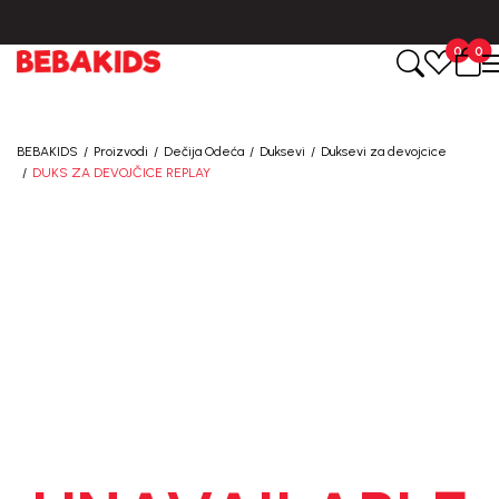
ne.
BESPLATNA ISPORUKA za sve porudžbine iznad 6000 RSD.
0
0
BEBAKIDS
Proizvodi
Dečija Odeća
Duksevi
Duksevi za devojcice
DUKS ZA DEVOJČICE REPLAY