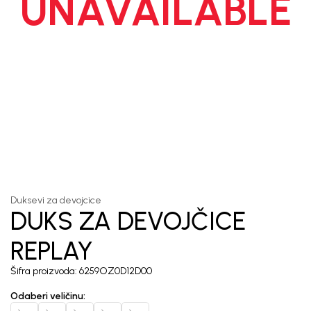
UNAVAILABLE
1
/
7
Duksevi za devojcice
DUKS ZA DEVOJČICE
REPLAY
Šifra proizvoda:
6259OZ0D12D00
Odaberi veličinu
: