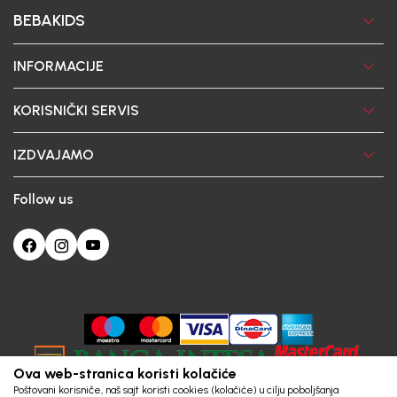
BEBAKIDS
INFORMACIJE
KORISNIČKI SERVIS
IZDVAJAMO
Follow us
Ova web-stranica koristi kolačiće
Poštovani korisniče, naš sajt koristi cookies (kolačiće) u cilju poboljšanja