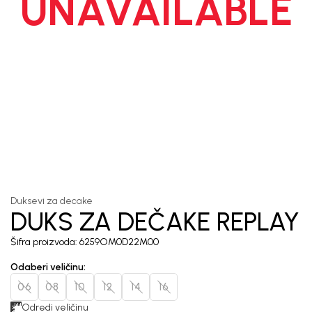
UNAVAILABLE
1
/
5
Duksevi za decake
DUKS ZA DEČAKE REPLAY
Šifra proizvoda:
6259OM0D22M00
Odaberi veličinu
:
06
08
10
12
14
16
Odredi veličinu