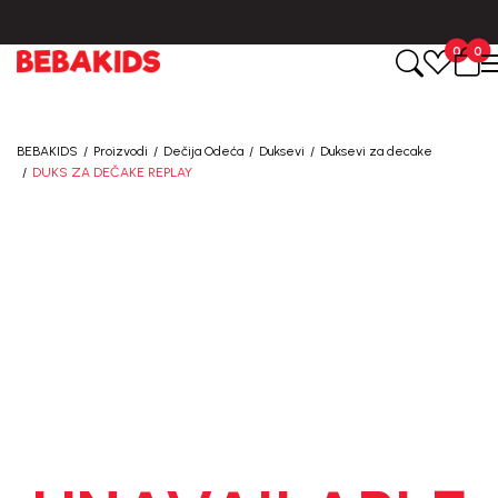
BESPLATNA ISPORUKA za sve porudžbine iznad 6000 RSD.
0
0
BEBAKIDS
Proizvodi
Dečija Odeća
Duksevi
Duksevi za decake
DUKS ZA DEČAKE REPLAY