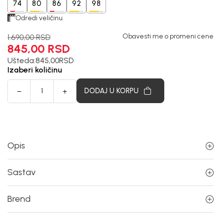
74
80
86
92
98
Odredi veličinu
Obavesti me o promeni cene
1.690,00
RSD
845,00
RSD
Ušteda:
845,00
RSD
Izaberi količinu
DODAJ U KORPU
Opis
Sastav
Brend