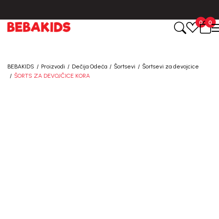
BESPLATNA ISPORUKA za sve porudžbine iznad 6000 RSD.
0
0
BEBAKIDS
Proizvodi
Dečija Odeća
Šortsevi
Šortsevi za devojcice
ŠORTS ZA DEVOJČICE KORA
50
%