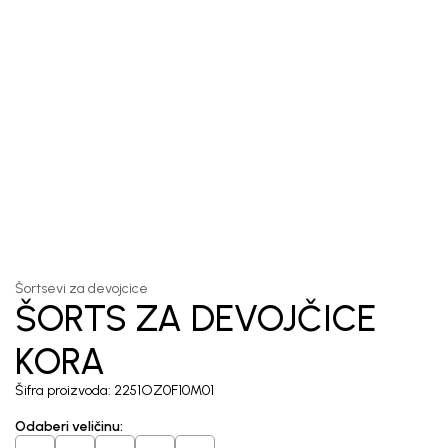
1
/
5
Šortsevi za devojcice
ŠORTS ZA DEVOJČICE
KORA
Šifra proizvoda:
2251OZ0F10M01
Odaberi veličinu
: