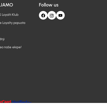
AJAMO
Follow us
 Loyalti Klub
e Loyalty popusta
nji
deo naše ekipe!