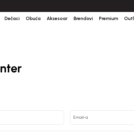
a porudžbine.
BESPLATNA ISPORUKA za sve porudžbine iznad 6000 RSD.
Dečaci
Obuća
Aksesoar
Brendovi
Premium
Outl
nter
Email-a