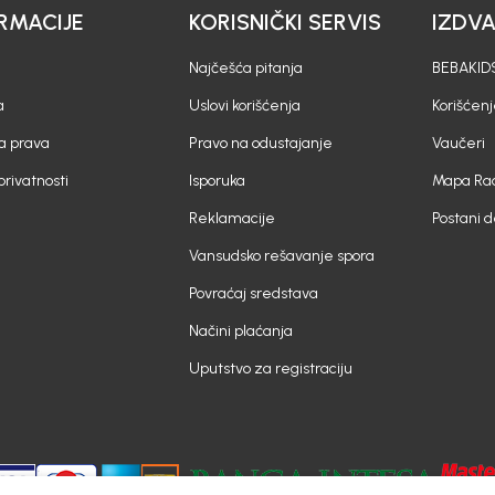
RMACIJE
KORISNIČKI SERVIS
IZDV
Najčešća pitanja
BEBAKIDS
a
Uslovi korišćenja
Korišćenj
a prava
Pravo na odustajanje
Vaučeri
 privatnosti
Isporuka
Mapa Rad
Reklamacije
Postani 
Vansudsko rešavanje spora
Povraćaj sredstava
Načini plaćanja
Uputstvo za registraciju