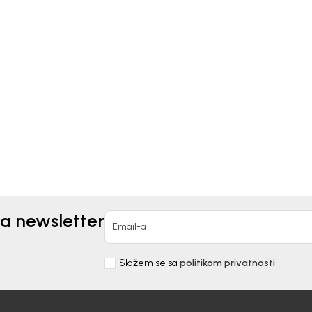
Shop by look
Shop by l
 23
baby girls summer 23
baby b
23
etaljnije
Detaljnije
29/05/2023
29/05/202
za newsletter
Email-a
Slažem se sa
politikom privatnosti