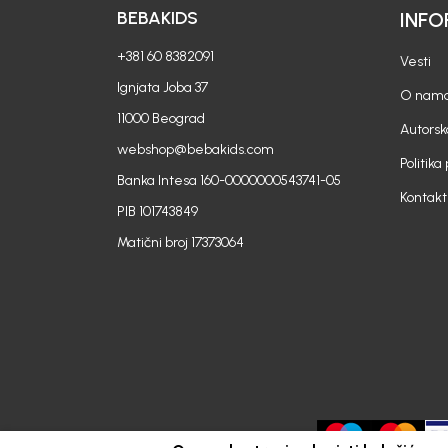
BEBAKIDS
INFO
+381 60 8382091
Vesti
Ignjata Joba 37
O nam
11000 Beograd
Autorsk
webshop@bebakids.com
Politika
Banka Intesa 160-0000000543741-05
Kontakt
PIB 101743849
Matični broj 17373064