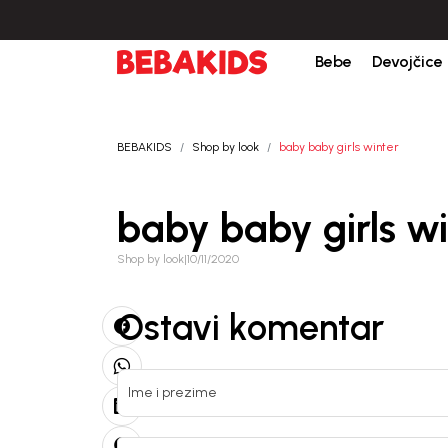
e porudžbine iznad 6000 RSD.
Isporuka u roku od 3-5 dana od dana kreiranj
Bebe
Devojčice
BEBAKIDS
Shop by look
baby baby girls winter
baby baby girls wi
Shop by look
|
10/11/2020
Ostavi komentar
Ime i prezime