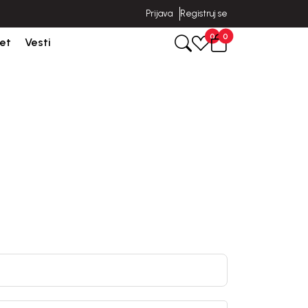
Prijava
Registruj se
Isporuka u roku od 3-5 dana od dana kreiranja porudžbine.
0
0
et
Vesti