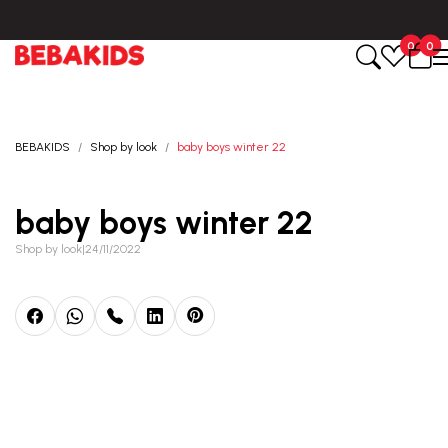
BESPLATNA ISPORUKA za sve porudžbine iznad 6000 RSD.
0
0
BEBAKIDS
Shop by look
baby boys winter 22
baby boys winter 22
Shop by look
|
24/11/2022