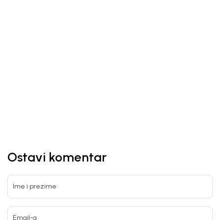
Unesi svoju imejl adresu.
Potvrđujem da sam pročitao/la, razumeo/la i da se slažem
sa
politikom privatnosti
Ostavi komentar
Ime i prezime
Email-a