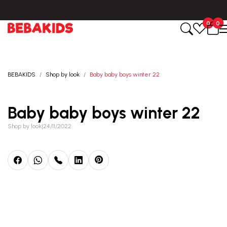
BESPLATNA ISPORUKA za sve porudžbine iznad 6000 RSD.
0
0
Registruj se i osvoji
10%
POPUSTA
BEBAKIDS
Shop by look
Baby baby boys winter 22
uz prvu kupovinu
putem Promo-Tiket koda!
Baby baby boys winter 22
Shop by look
|
24/11/2022
Generacije rastu uz BebaKids – brend kome roditelji
već decenijama veruju.
Prijavi se, ostvari popuste i postani deo BebaKids
priče.