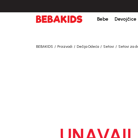
džbine iznad 6000 RSD.
Isporuka u roku od 3-5 dana od dana kreiranja poru
Bebe
Devojčice
BEBAKIDS
Proizvodi
Dečija Odeća
Setovi
Setovi za d
UNAVAIL