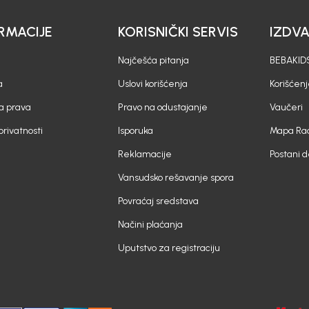
RMACIJE
KORISNIČKI SERVIS
IZDV
Najčešća pitanja
BEBAKIDS
a
Uslovi korišćenja
Korišćenj
a prava
Pravo na odustajanje
Vaučeri
 privatnosti
Isporuka
Mapa Rad
Reklamacije
Postani 
Vansudsko rešavanje spora
Povraćaj sredstava
Načini plaćanja
Uputstvo za registraciju