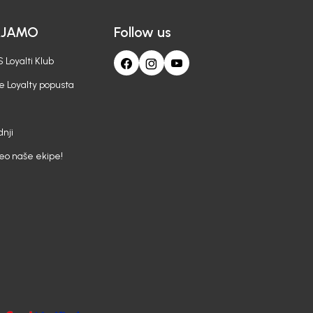
AJAMO
Follow us
 Loyalti Klub
e Loyalty popusta
nji
deo naše ekipe!