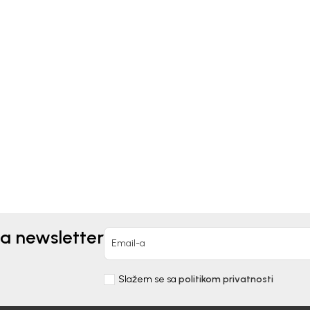
kids
Mayoral
PLET ZA DEVOJČICE
KOMPLET MAJICA I TRA
AKIDS
ZA KOSU MAYORAL
90,00
RSD
1.912,00
RSD
2.390,00
RSD
za newsletter
Email-a
Slažem se sa
politikom privatnosti