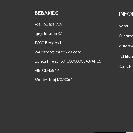
BEBAKIDS
INFO
+381 60 8382091
Vesti
Ignjata Joba 37
O nam
11000 Beograd
Autorsk
webshop@bebakids.com
Politika
Banka Intesa 160-0000000543741-05
Kontakt
PIB 101743849
Matični broj 17373064