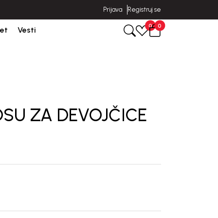
Prijava
Registruj se
Isporuka u roku od 3-5 dana od dana kreiranja porudžbine.
0
0
et
Vesti
OSU ZA DEVOJČICE