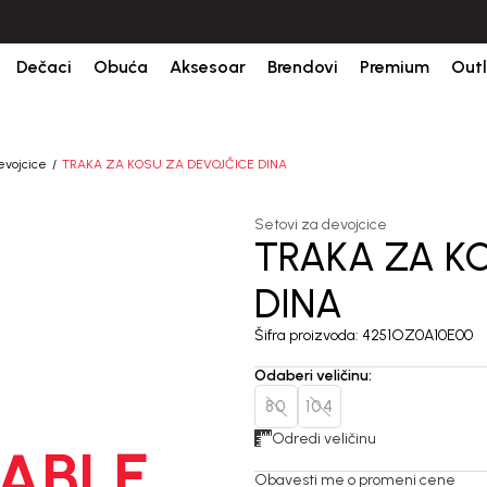
džbine.
BESPLATNA ISPORUKA za sve porudžbine iznad 6000 RSD.
Dečaci
Obuća
Aksesoar
Brendovi
Premium
Outl
evojcice
TRAKA ZA KOSU ZA DEVOJČICE DINA
Setovi za devojcice
TRAKA ZA K
DINA
Šifra proizvoda:
4251OZ0A10E00
Odaberi veličinu
:
80
104
Odredi veličinu
ABLE
Obavesti me o promeni cene