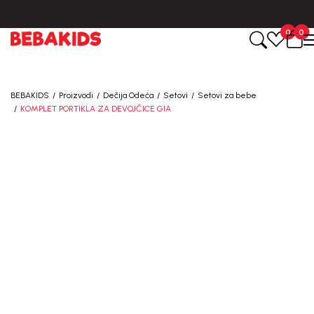
BESPLATNA ISPORUKA za sve porudžbine iznad 6000 RSD.
0
0
BEBAKIDS
Proizvodi
Dečija Odeća
Setovi
Setovi za bebe
KOMPLET PORTIKLA ZA DEVOJČICE GIA
40
%