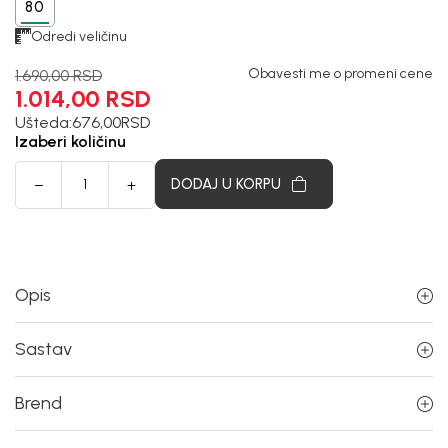
80
Odredi veličinu
Obavesti me o promeni cene
1.690,00
RSD
1.014,00
RSD
Ušteda:
676,00
RSD
Izaberi količinu
DODAJ U KORPU
Opis
Sastav
Brend