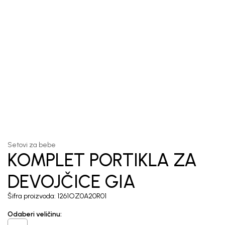
1
/
3
Setovi za bebe
KOMPLET PORTIKLA ZA
DEVOJČICE GIA
Šifra proizvoda:
1261OZ0A20R01
Odaberi veličinu
: