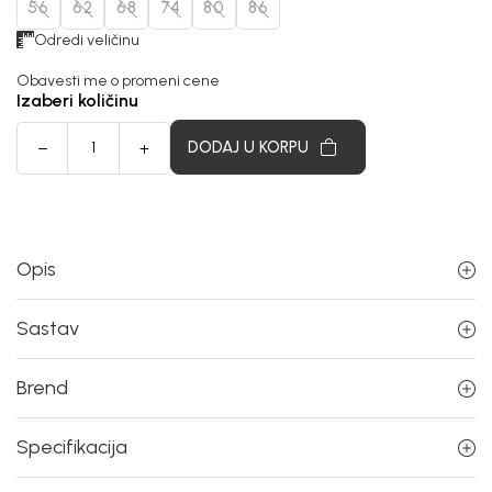
56
62
68
74
80
86
Odredi veličinu
Obavesti me o promeni cene
Izaberi količinu
DODAJ U KORPU
Opis
Sastav
Brend
Specifikacija