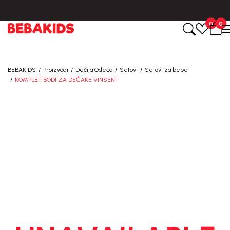
.
BESPLATNA ISPORUKA za sve porudžbine iznad 6000 RSD.
0
0
BEBAKIDS
Proizvodi
Dečija Odeća
Setovi
Setovi za bebe
KOMPLET BODI ZA DEČAKE VINSENT