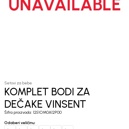
UNAVAILABLE
1
/
7
Setovi za bebe
KOMPLET BODI ZA
DEČAKE VINSENT
Šifra proizvoda:
1251OM0A12P00
Odaberi veličinu
: