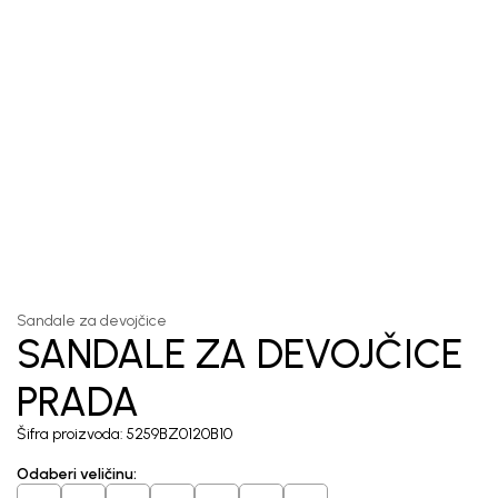
1
/
5
Sandale za devojčice
SANDALE ZA DEVOJČICE
PRADA
Šifra proizvoda:
5259BZ0120B10
Odaberi veličinu
: