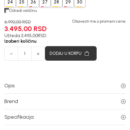
24
25
26
27
28
29
30
Odredi veličinu
Obavesti me o promeni cene
6.990,00
RSD
3.495,00
RSD
Ušteda:
3.495,00
RSD
Izaberi količinu
DODAJ U KORPU
Opis
Brend
Specifikacija