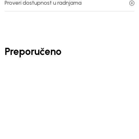
Proveri dostupnost u radnjama
Preporučeno
30
%