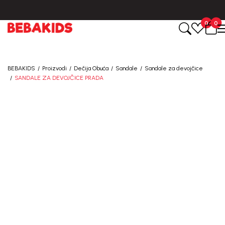
BESPLATNA ISPORUKA za sve porudžbine iznad 6000 RSD.
0
0
BEBAKIDS
Proizvodi
Dečija Obuća
Sandale
Sandale za devojčice
SANDALE ZA DEVOJČICE PRADA
50
%