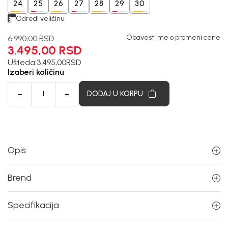
24
25
26
27
28
29
30
Odredi veličinu
Obavesti me o promeni cene
6.990,00
RSD
3.495,00
RSD
Ušteda:
3.495,00
RSD
Izaberi količinu
DODAJ U KORPU
Opis
Brend
Specifikacija