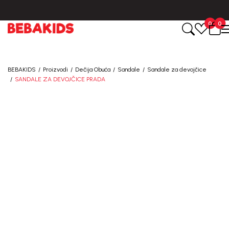
BESPLATNA ISPORUKA za sve porudžbine iznad 6000 RSD.
0
0
BEBAKIDS
Proizvodi
Dečija Obuća
Sandale
Sandale za devojčice
SANDALE ZA DEVOJČICE PRADA
50
%