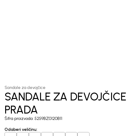
1
/
5
Sandale za devojčice
SANDALE ZA DEVOJČICE
PRADA
Šifra proizvoda:
5259BZ0120B11
Odaberi veličinu
: