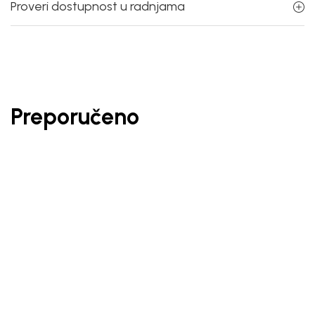
Proveri dostupnost u radnjama
Preporučeno
30
%