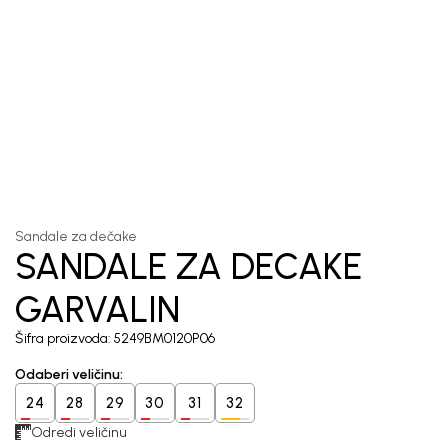
1
/
5
Sandale za dečake
SANDALE ZA DECAKE
GARVALIN
Šifra proizvoda:
5249BM0120P06
Odaberi veličinu
:
24
28
29
30
31
32
Odredi veličinu