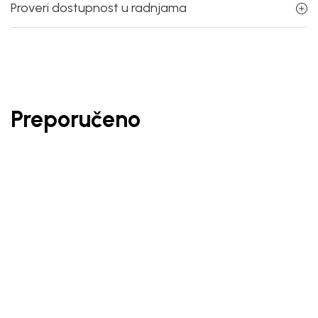
Proveri dostupnost u radnjama
Preporučeno
20
%