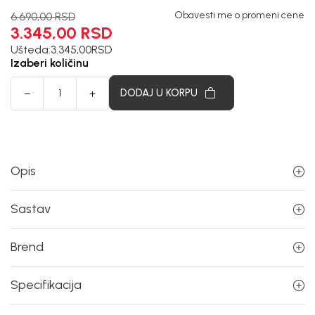
Obavesti me o promeni cene
6.690,00
RSD
3.345,00
RSD
Ušteda:
3.345,00
RSD
Izaberi količinu
DODAJ U KORPU
Opis
Sastav
Brend
Specifikacija