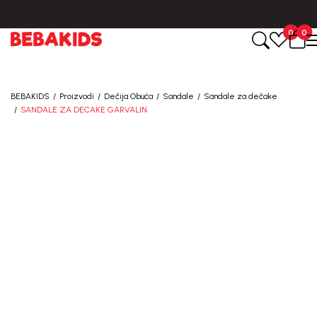
BESPLATNA ISPORUKA za sve porudžbine iznad 6000 RSD.
0
0
BEBAKIDS
Proizvodi
Dečija Obuća
Sandale
Sandale za dečake
SANDALE ZA DECAKE GARVALIN
50
%