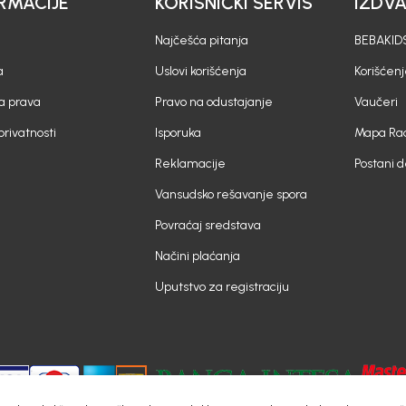
RMACIJE
KORISNIČKI SERVIS
IZDV
Najčešća pitanja
BEBAKIDS
a
Uslovi korišćenja
Korišćenj
a prava
Pravo na odustajanje
Vaučeri
 privatnosti
Isporuka
Mapa Rad
Reklamacije
Postani 
Vansudsko rešavanje spora
Povraćaj sredstava
Načini plaćanja
Uputstvo za registraciju