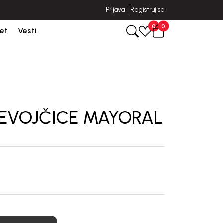
Prijava
Registruj se
Isporuka u roku od 3-5 dana od dana kreiranja porudžbine.
0
0
et
Vesti
DEVOJČICE MAYORAL