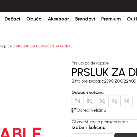
udžbine.
BESPLATNA ISPORUKA za sve porudžbine iznad 6000 RSD.
Dečaci
Obuća
Aksesoar
Brendovi
Premium
Outl
evojcice
PRSLUK ZA DEVOJČICE MAYORAL
Prsluci za devojcice
PRSLUK ZA 
Šifra proizvoda:
6259OZ0Q22A00
Odaberi veličinu
:
74
80
86
92
98
Odredi veličinu
Obavesti me o promeni cene
ABLE
Izaberi količinu