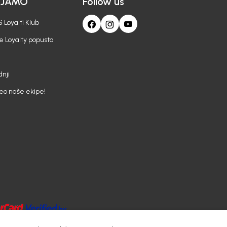
AJAMO
Follow us
 Loyalti Klub
e Loyalty popusta
nji
deo naše ekipe!