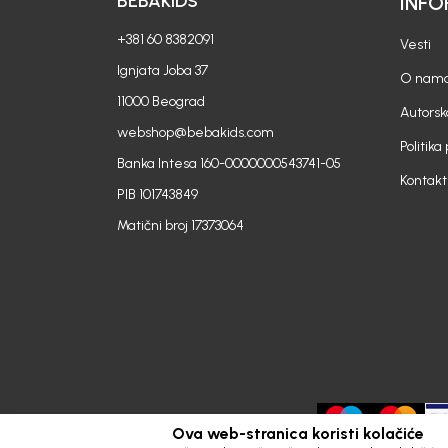
BEBAKIDS
INFO
+381 60 8382091
Vesti
Ignjata Joba 37
O nam
11000 Beograd
Autorsk
webshop@bebakids.com
Politika
Banka Intesa 160-0000000543741-05
Kontakt
PIB 101743849
Matični broj 17373064
Ova web-stranica koristi kolačiće