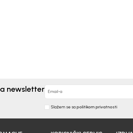
ids
Bebakids
UK ZA DEVOJČICE LIKI
PRSLUK ZA DEVOJČICE 
0,00
RSD
5.490,00
RSD
za newsletter
Email-a
Slažem se sa
politikom privatnosti