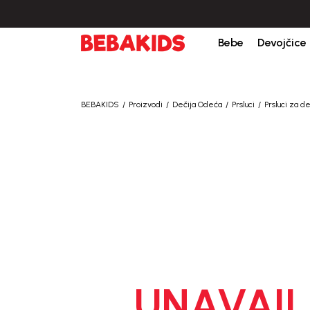
udžbine iznad 6000 RSD.
Isporuka u roku od 3-5 dana od dana kreiranja por
Bebe
Devojčice
BEBAKIDS
Proizvodi
Dečija Odeća
Prsluci
Prsluci za d
UNAVAIL