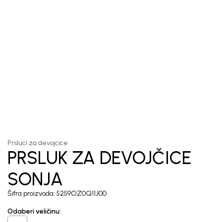
1
/
5
Prsluci za devojcice
PRSLUK ZA DEVOJČICE
SONJA
Šifra proizvoda:
5259OZ0Q11J00
Odaberi veličinu
: