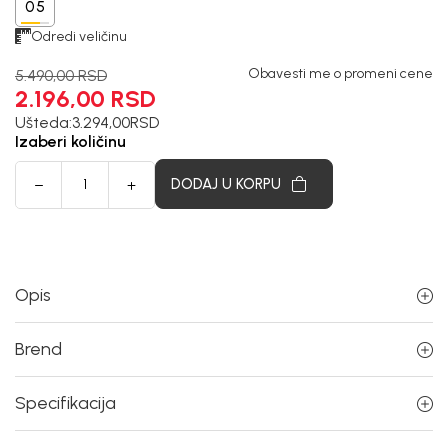
05
Odredi veličinu
Obavesti me o promeni cene
5.490,00
RSD
2.196,00
RSD
Ušteda:
3.294,00
RSD
Izaberi količinu
DODAJ U KORPU
Opis
Brend
Specifikacija