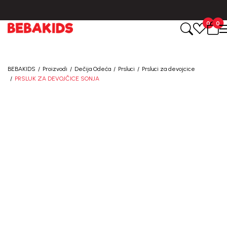
BESPLATNA ISPORUKA za sve porudžbine iznad 6000 RSD.
0
0
BEBAKIDS
Proizvodi
Dečija Odeća
Prsluci
Prsluci za devojcice
PRSLUK ZA DEVOJČICE SONJA
60
%