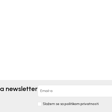
kids
Bebakids
LUK ZA DEČAKE
PRSLUK ZA DEČAKE LUK
AKIDS
90,00
RSD
2.990,00
RSD
za newsletter
Email-a
Slažem se sa
politikom privatnosti