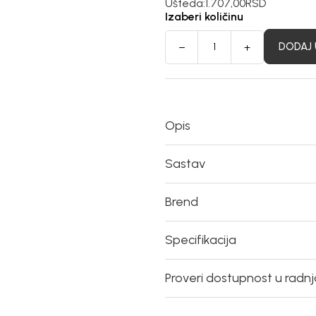
Ušteda:
1.707,00
RSD
Izaberi količinu
DODAJ 
Opis
Sastav
Brend
Specifikacija
Proveri dostupnost u radn