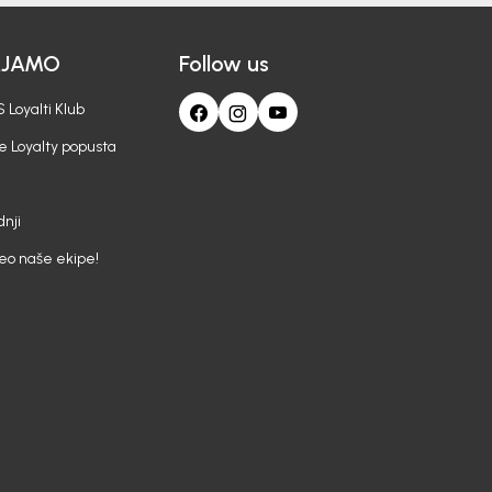
AJAMO
Follow us
 Loyalti Klub
e Loyalty popusta
nji
deo naše ekipe!