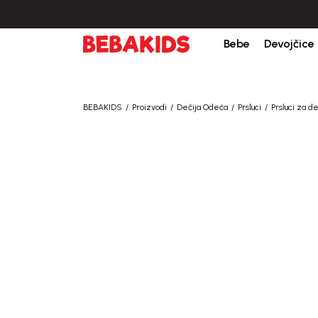
bine iznad 6000 RSD.
Isporuka u roku od 3-5 dana od dana kreiranja porudžb
Bebe
Devojčice
BEBAKIDS
Proizvodi
Dečija Odeća
Prsluci
Prsluci za d