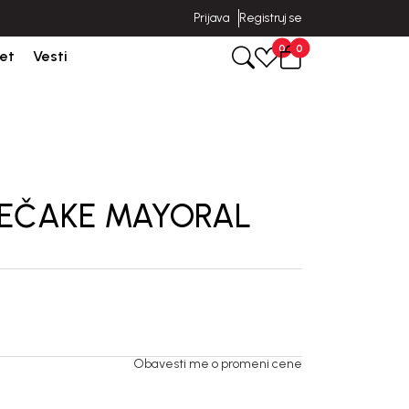
Prijava
Registruj se
poruka u roku od 3-5 dana od dana kreiranja porudžbine.
0
0
et
Vesti
DEČAKE MAYORAL
Obavesti me o promeni cene