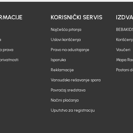
RMACIJE
KORISNIČKI SERVIS
IZDV
Najčešća pitanja
BEBAKIDS
a
Uslovi korišćenja
Korišćenj
a prava
Pravo na odustajanje
Vaučeri
 privatnosti
Isporuka
Mapa Rad
Reklamacije
Postani 
Vansudsko rešavanje spora
Povraćaj sredstava
Načini plaćanja
Uputstvo za registraciju