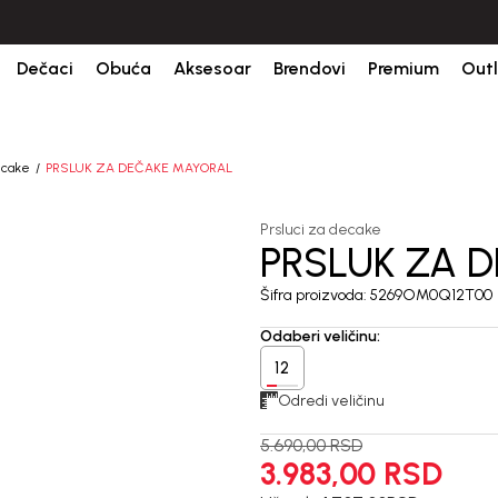
ine.
BESPLATNA ISPORUKA za sve porudžbine iznad 6000 RSD.
Is
Dečaci
Obuća
Aksesoar
Brendovi
Premium
Outl
ecake
PRSLUK ZA DEČAKE MAYORAL
Prsluci za decake
PRSLUK ZA 
30
%
Šifra proizvoda:
5269OM0Q12T00
Odaberi veličinu
:
12
Odredi veličinu
5.690,00
RSD
3.983,00
RSD