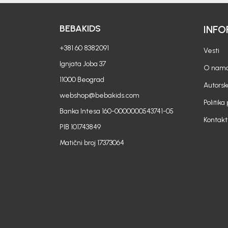
BEBAKIDS
INFO
+381 60 8382091
Vesti
Ignjata Joba 37
O nam
11000 Beograd
Autorsk
webshop@bebakids.com
Politika
Banka Intesa 160-0000000543741-05
Kontakt
PIB 101743849
Matični broj 17373064