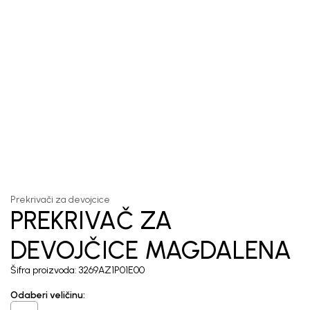
1
/
4
Prekrivači za devojcice
PREKRIVAČ ZA
DEVOJČICE MAGDALENA
Šifra proizvoda:
3269AZ1P01E00
Odaberi veličinu
: