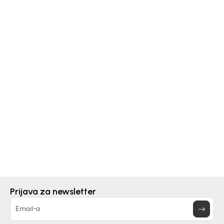
Bebakids
PREKRIVAČ ZA DEVOJČICE MILANA
3.690,00
RSD
Prijava za newsletter
DODAJ U KORPU
Email-a