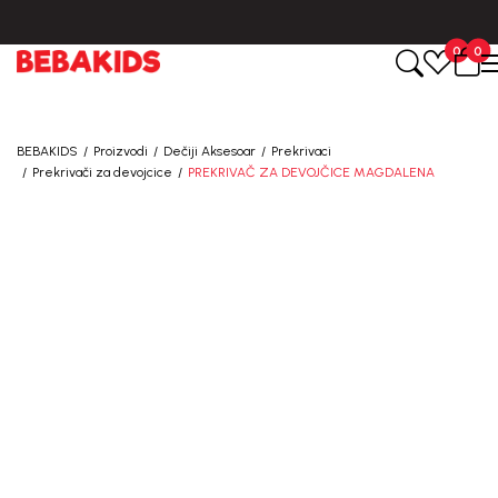
BESPLATNA ISPORUKA za sve porudžbine iznad 6000 RSD.
0
0
BEBAKIDS
Proizvodi
Dečiji Aksesoar
Prekrivaci
Prekrivači za devojcice
PREKRIVAČ ZA DEVOJČICE MAGDALENA