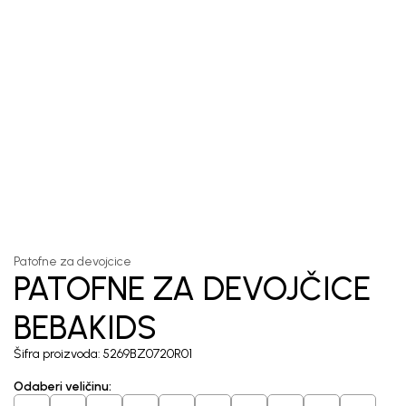
1
/
3
Patofne za devojcice
PATOFNE ZA DEVOJČICE
BEBAKIDS
Šifra proizvoda:
5269BZ0720R01
Odaberi veličinu
: