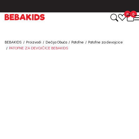
BESPLATNA ISPORUKA za sve porudžbine iznad 6000 RSD.
0
0
BEBAKIDS
Proizvodi
Dečija Obuća
Patofne
Patofne za devojcice
PATOFNE ZA DEVOJČICE BEBAKIDS
20
%