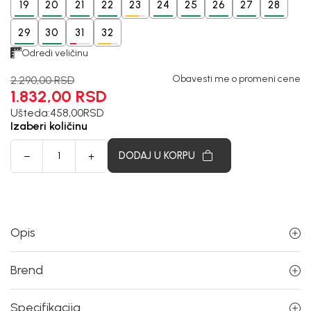
19
20
21
22
23
24
25
26
27
28
29
30
31
32
Odredi veličinu
Obavesti me o promeni cene
2.290,00
RSD
1.832,00
RSD
Ušteda:
458,00
RSD
Izaberi količinu
DODAJ U KORPU
Opis
Brend
Specifikacija