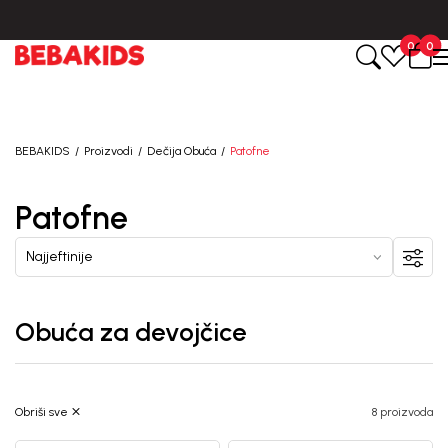
udžbine.
BESPLATNA ISPORUKA za sve porudžbine iznad 6000 R
0
0
BEBAKIDS
Proizvodi
Dečija Obuća
Patofne
Patofne
Obuća za devojčice
Obriši sve
8 proizvoda