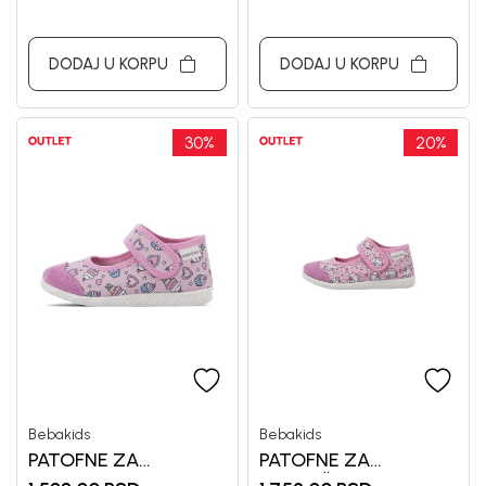
DODAJ U KORPU
DODAJ U KORPU
30
%
20
%
Bebakids
Bebakids
PATOFNE ZA
PATOFNE ZA
DEVOJCICE BEBAKIDS
DEVOJČICE BEBAKIDS