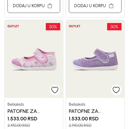
DODAJ U KORPU
DODAJ U KORPU
30
%
30
%
Bebakids
Bebakids
PATOFNE ZA
PATOFNE ZA
DEVOJČICE BEBAKIDS
DEVOJČICE BEBAKIDS
1.533,00
RSD
1.533,00
RSD
2.190,00
RSD
2.190,00
RSD