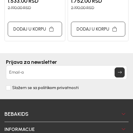
1.533,00
RSD
1.752,00
RSD
2.190,00
RSD
2.190,00
RSD
DODAJ U KORPU
DODAJ U KORPU
Prijava za newsletter
Email-a
Slažem se sa
politikom privatnosti
BEBAKIDS
INFORMACIJE