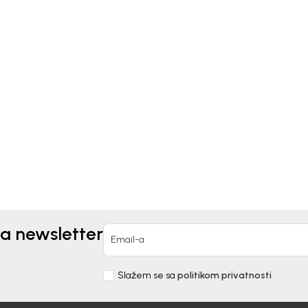
kids
Bebakids
OFNE ZA DEČAKE
PATOFNE ZA DEČAKE
AKIDS
BEBAKIDS
90,00
RSD
2.190,00
RSD
za newsletter
Email-a
Slažem se sa
politikom privatnosti