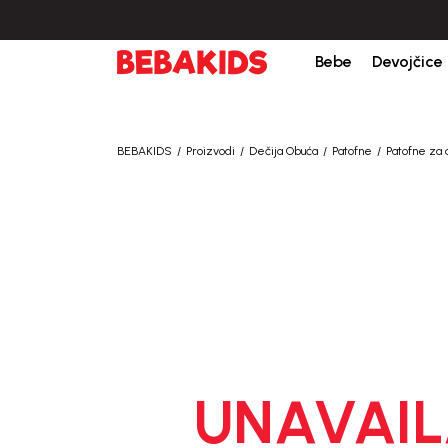
Isporuka u roku od 3-5 dana od dana kreiranja porudžb
Bebe
Devojčice
BEBAKIDS
Proizvodi
Dečija Obuća
Patofne
Patofne za
UNAVAIL