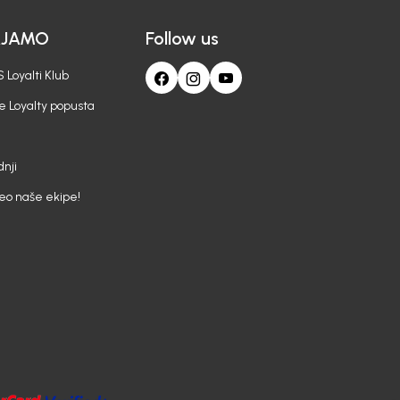
AJAMO
Follow us
 Loyalti Klub
e Loyalty popusta
nji
deo naše ekipe!