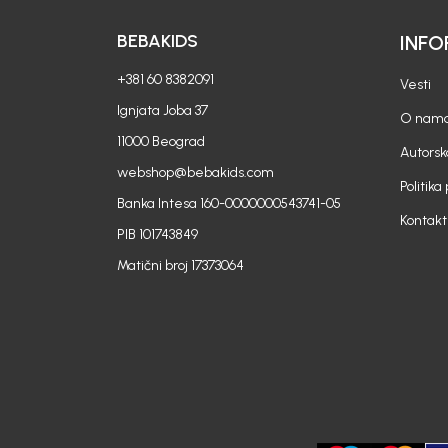
BEBAKIDS
INFO
+381 60 8382091
Vesti
Ignjata Joba 37
O nam
11000 Beograd
Autorsk
webshop@bebakids.com
Politika
Banka Intesa 160-0000000543741-05
Kontakt
PIB 101743849
Matični broj 17373064