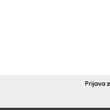
Bebakids
Beba
PATOFNE ZA DEČAKE
PAT
BEBAKIDS
BEB
2.290,00
RSD
2.2
Prijava 