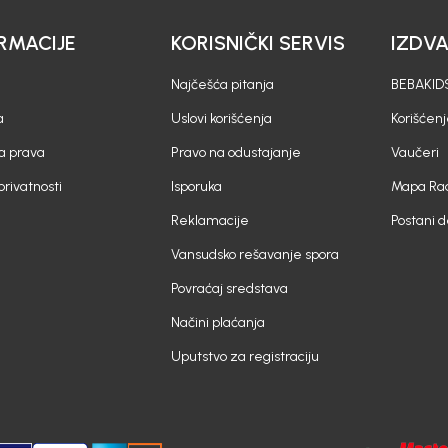
RMACIJE
KORISNIČKI SERVIS
IZDV
Najčešća pitanja
BEBAKIDS
a
Uslovi korišćenja
Korišćenj
a prava
Pravo na odustajanje
Vaučeri
 privatnosti
Isporuka
Mapa Rad
Reklamacije
Postani 
Vansudsko rešavanje spora
Povraćaj sredstava
Načini plaćanja
Uputstvo za registraciju