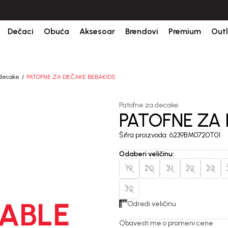
ine.
BESPLATNA ISPORUKA za sve porudžbine iznad 6000 RSD.
Isp
Dečaci
Obuća
Aksesoar
Brendovi
Premium
Outl
 decake
PATOFNE ZA DEČAKE BEBAKIDS
Patofne za decake
PATOFNE ZA
Šifra proizvoda:
6239BM0720T01
Odaberi veličinu
:
19
20
21
22
23
32
ABLE
Odredi veličinu
Obavesti me o promeni cene