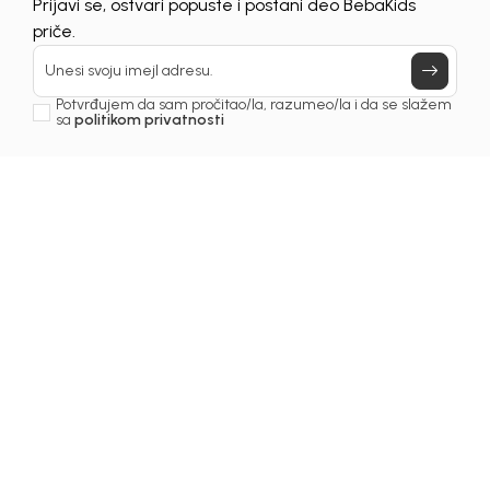
UNAVAILABLE
Prijavi se, ostvari popuste i postani deo BebaKids
priče.
Unesi svoju imejl adresu.
Potvrđujem da sam pročitao/la, razumeo/la i da se slažem
sa
politikom privatnosti
1
/
5
Patike za devojčice
PATIKE ZA DEVOJČICE
NATURINO
Šifra proizvoda:
6239BZ0414R03
Odaberi veličinu
:
19
20
21
22
23
24
25
26