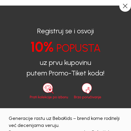
BESPLATNA ISPORUKA za sve porudžbine iznad 6000 RSD.
0
0
Registruj se i osvoji
10%
POPUSTA
BEBAKIDS
Proizvodi
Dečija Obuća
Patike
Patike za devojčice
PATIKE ZA DEVOJČICE NATURINO
uz prvu kupovinu
putem Promo-Tiket koda!
Generacije rastu uz BebaKids – brend kome roditelji
već decenijama veruju.