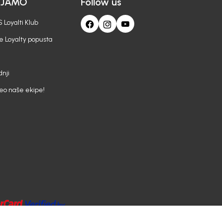
AJAMO
Follow us
 Loyalti Klub
e Loyalty popusta
nji
deo naše ekipe!