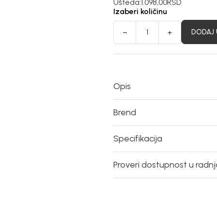
Ušteda:
1.098,00
RSD
Izaberi količinu
DODAJ 
Opis
Brend
Specifikacija
Proveri dostupnost u radn