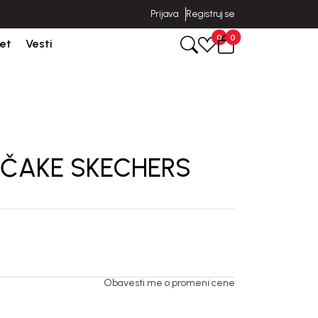
Prijava
Registruj se
poruka u roku od 3-5 dana od dana kreiranja porudžbine.
0
0
et
Vesti
EČAKE SKECHERS
Obavesti me o promeni cene