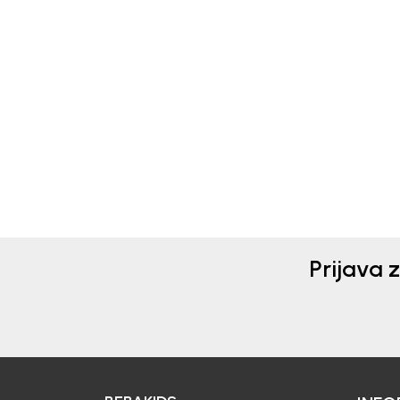
Geox
Geo
PATIKE ZA DEČAKE GEOX
PAT
OD 7.290,00
RSD
7.2
Prijava 