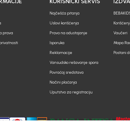
RMACIJE
KORISNIČKI SERVIS
IZDV
Najčešća pitanja
BEBAKIDS
a
Uslovi korišćenja
Korišćenj
a prava
Pravo na odustajanje
Vaučeri
 privatnosti
Isporuka
Mapa Rad
Reklamacije
Postani 
Vansudsko rešavanje spora
Povraćaj sredstava
Načini plaćanja
Uputstvo za registraciju