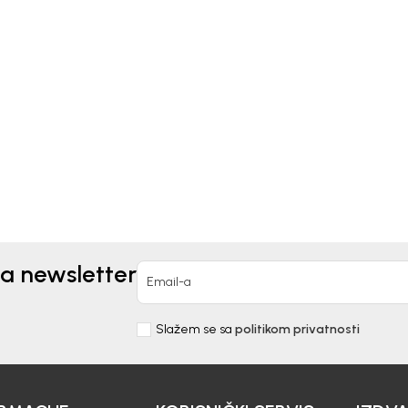
x
Geox
IKE ZA DEČAKE GEOX
PATIKE ZA DEČAKE GEO
90,00
RSD
7.290,00
RSD
za newsletter
Email-a
Slažem se sa
politikom privatnosti