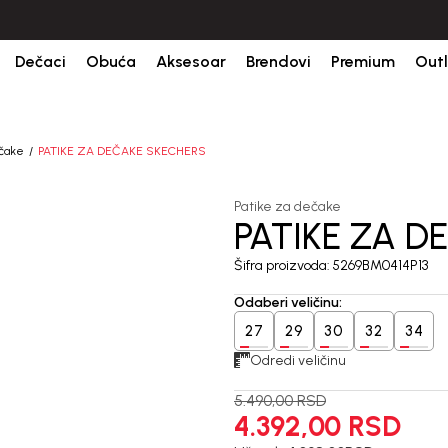
ine.
BESPLATNA ISPORUKA za sve porudžbine iznad 6000 RSD.
Is
Dečaci
Obuća
Aksesoar
Brendovi
Premium
Outl
ečake
PATIKE ZA DEČAKE SKECHERS
Patike za dečake
PATIKE ZA D
20
%
Šifra proizvoda:
5269BM0414P13
Odaberi veličinu
:
27
29
30
32
34
Odredi veličinu
5.490,00
RSD
4.392,00
RSD