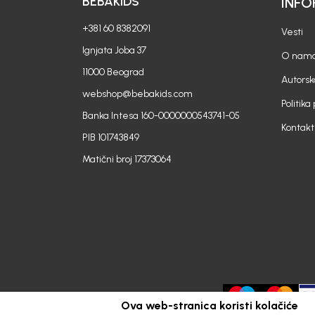
BEBAKIDS
INFO
+381 60 8382091
Vesti
Ignjata Joba 37
O nam
11000 Beograd
Autorsk
webshop@bebakids.com
Politika
Banka Intesa 160-0000000543741-05
Kontakt
PIB 101743849
Matični broj 17373064
Ova web-stranica koristi kolačiće