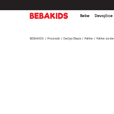
bine iznad 6000 RSD.
Isporuka u roku od 3-5 dana od dana kreiranja porudžb
Bebe
Devojčice
BEBAKIDS
Proizvodi
Dečija Obuća
Patike
Patike za d