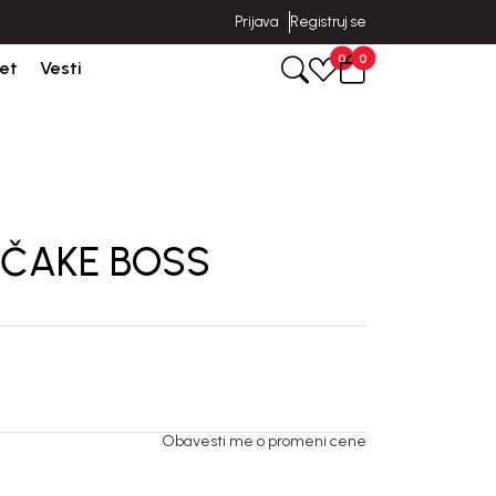
Prijava
Registruj se
poruka u roku od 3-5 dana od dana kreiranja porudžbine.
0
0
et
Vesti
EČAKE BOSS
Obavesti me o promeni cene