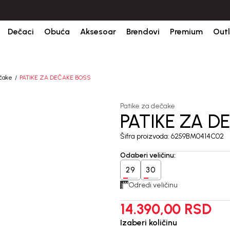
bine.
BESPLATNA ISPORUKA za sve porudžbine iznad 6000 RSD.
Is
Dečaci
Obuća
Aksesoar
Brendovi
Premium
Outl
ečake
PATIKE ZA DEČAKE BOSS
Patike za dečake
PATIKE ZA D
Šifra proizvoda:
6259BM0414C02
Odaberi veličinu
:
29
30
Odredi veličinu
14.390,00
RSD
Izaberi količinu