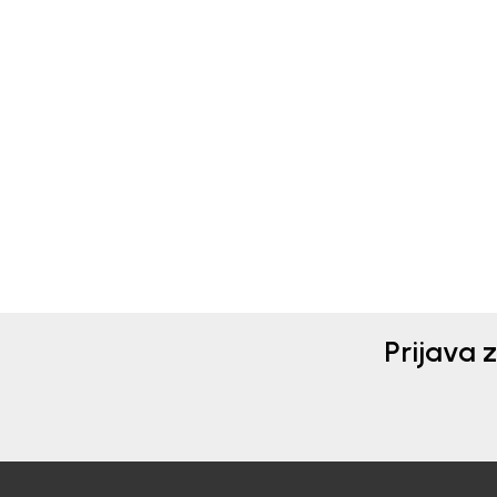
Geox
Geo
PATIKE ZA DEČAKE GEOX
PAT
OD 7.290,00
RSD
7.2
Prijava 