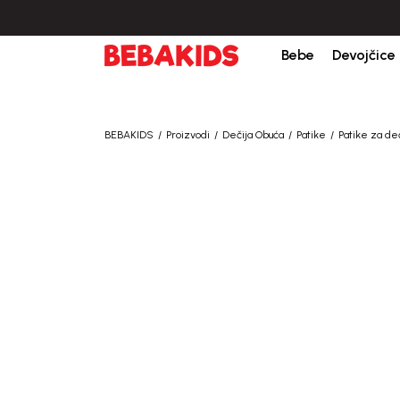
žbine iznad 6000 RSD.
Isporuka u roku od 3-5 dana od dana kreiranja porudž
Bebe
Devojčice
BEBAKIDS
Proizvodi
Dečija Obuća
Patike
Patike za d