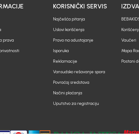
RMACIJE
KORISNIČKI SERVIS
IZDV
Najčešća pitanja
BEBAKIDS
a
Uslovi korišćenja
Korišćenj
a prava
Pravo na odustajanje
Vaučeri
 privatnosti
Isporuka
Mapa Rad
Reklamacije
Postani 
Vansudsko rešavanje spora
Povraćaj sredstava
Načini plaćanja
Uputstvo za registraciju