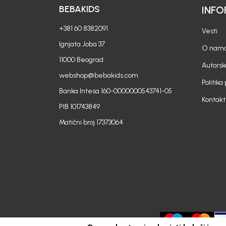
BEBAKIDS
INFO
+381 60 8382091
Vesti
Ignjata Joba 37
O nam
11000 Beograd
Autorsk
webshop@bebakids.com
Politika
Banka Intesa 160-0000000543741-05
Kontakt
PIB 101743849
Matični broj 17373064