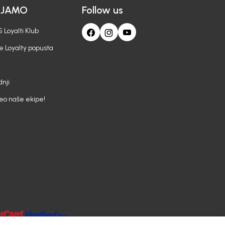
AJAMO
Follow us
 Loyalti Klub
e Loyalty popusta
nji
deo naše ekipe!