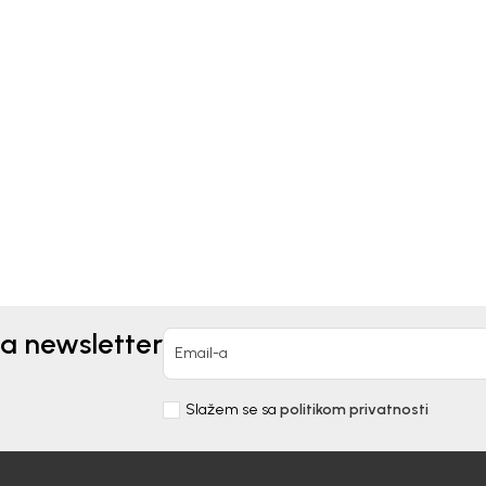
x
Geox
IKE ZA DEČAKE GEOX
PATIKE ZA DEČAKE GEO
90,00
RSD
7.290,00
RSD
za newsletter
Email-a
Slažem se sa
politikom privatnosti