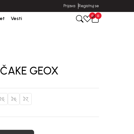
Prijava
Registruj se
Isporuka u roku od 3-5 dana od dana kreiranja porudžbine.
0
0
et
Vesti
DEČAKE GEOX
25
26
27