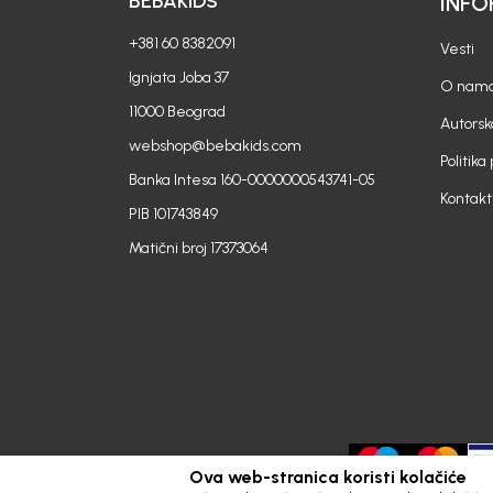
BEBAKIDS
INFO
+381 60 8382091
Vesti
Ignjata Joba 37
O nam
11000 Beograd
Autorsk
webshop@bebakids.com
Politika
Banka Intesa 160-0000000543741-05
Kontakt
PIB 101743849
Matični broj 17373064
Ova web-stranica koristi kolačiće