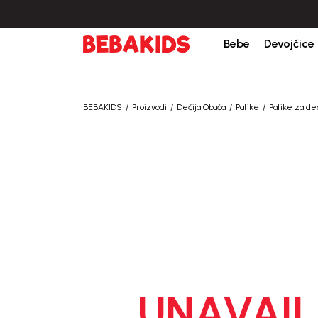
orudžbine iznad 6000 RSD.
Isporuka u roku od 3-5 dana od dana kreiranja p
Bebe
Devojčice
BEBAKIDS
Proizvodi
Dečija Obuća
Patike
Patike za d
UNAVAIL