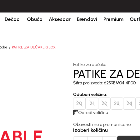
orudžbine.
BESPLATNA ISPORUKA za sve porudžbine iznad 6000 RSD.
Dečaci
Obuća
Aksesoar
Brendovi
Premium
Outl
ečake
PATIKE ZA DEČAKE GEOX
Patike za dečake
PATIKE ZA 
Šifra proizvoda:
6259BM0414P00
Odaberi veličinu
:
20
21
22
23
24
Odredi veličinu
Obavesti me o promeni cene
ABLE
Izaberi količinu