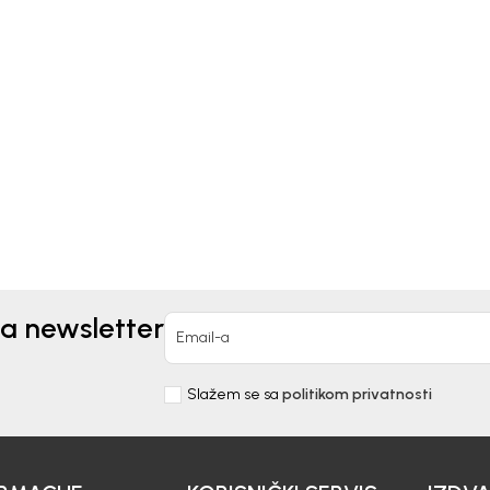
x
Mayoral
IKE ZA DEČAKE GEOX
PATIKE ZA DEČAKE
MAYORAL
8.190,00
RSD
5.432,00
RSD
6.790,00
RSD
za newsletter
Email-a
Slažem se sa
politikom privatnosti