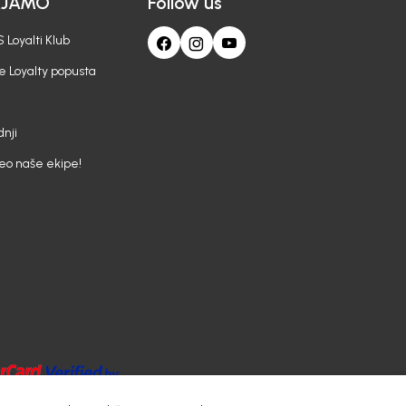
AJAMO
Follow us
 Loyalti Klub
e Loyalty popusta
nji
deo naše ekipe!