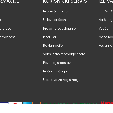
RMACIJE
KORISNIČKI SERVIS
IZDV
Najčešća pitanja
BEBAKIDS
a
Uslovi korišćenja
Korišćenj
a prava
Pravo na odustajanje
Vaučeri
 privatnosti
Isporuka
Mapa Rad
Reklamacije
Postani 
Vansudsko rešavanje spora
Povraćaj sredstava
Načini plaćanja
Uputstvo za registraciju