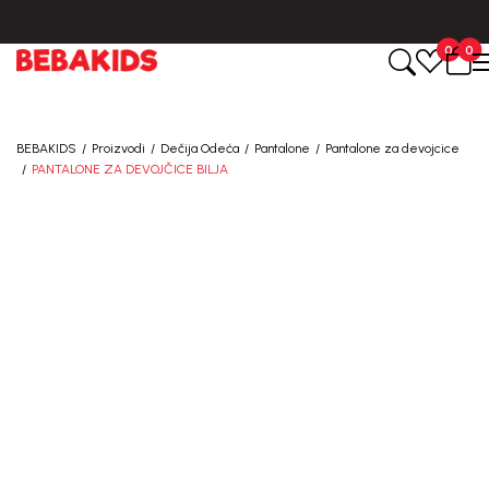
BESPLATNA ISPORUKA za sve porudžbine iznad 6000 RSD.
0
0
BEBAKIDS
Proizvodi
Dečija Odeća
Pantalone
Pantalone za devojcice
PANTALONE ZA DEVOJČICE BILJA
50
%