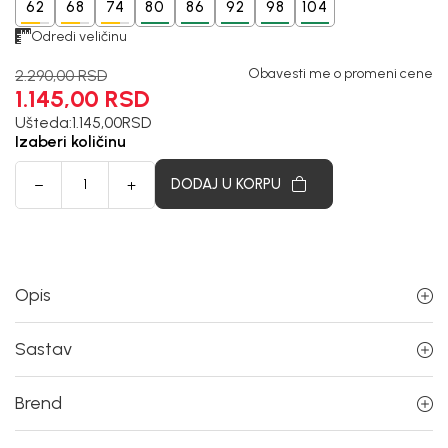
62
68
74
80
86
92
98
104
Odredi veličinu
Obavesti me o promeni cene
2.290,00
RSD
1.145,00
RSD
Ušteda:
1.145,00
RSD
Izaberi količinu
DODAJ U KORPU
Opis
Sastav
Brend