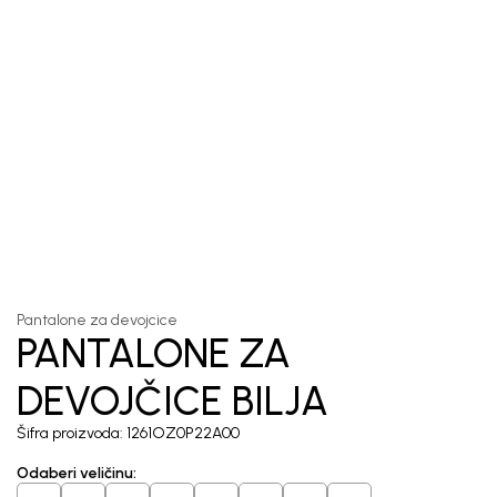
1
/
5
Pantalone za devojcice
PANTALONE ZA
DEVOJČICE BILJA
Šifra proizvoda:
1261OZ0P22A00
Odaberi veličinu
: