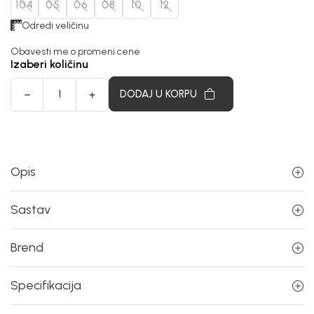
104
05
06
08
10
12
Odredi veličinu
Obavesti me o promeni cene
Izaberi količinu
DODAJ U KORPU
Opis
Sastav
Brend
Specifikacija