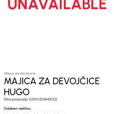
UNAVAILABLE
1
/
5
Majice za devojcice
MAJICA ZA DEVOJČICE
HUGO
Šifra proizvoda:
5259OZ0M43C02
Odaberi veličinu
: