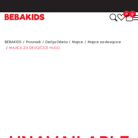
BESPLATNA ISPORUKA za sve porudžbine iznad 6000 RSD.
0
0
BEBAKIDS
Proizvodi
Dečija Odeća
Majice
Majice za devojcice
MAJICA ZA DEVOJČICE HUGO