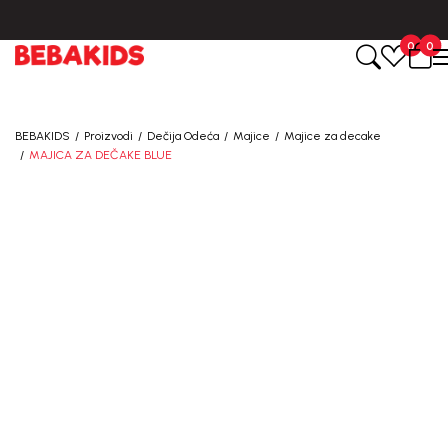
BESPLATNA ISPORUKA za sve porudžbine iznad 6000 RSD.
0
0
BEBAKIDS
Proizvodi
Dečija Odeća
Majice
Majice za decake
MAJICA ZA DEČAKE BLUE
30
%