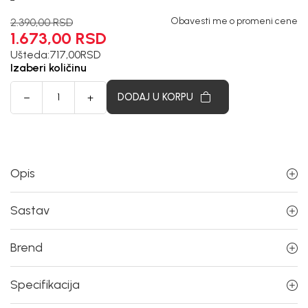
Obavesti me o promeni cene
2.390,00
RSD
1.673,00
RSD
Ušteda:
717,00
RSD
Izaberi količinu
DODAJ U KORPU
Opis
Sastav
Brend
Specifikacija