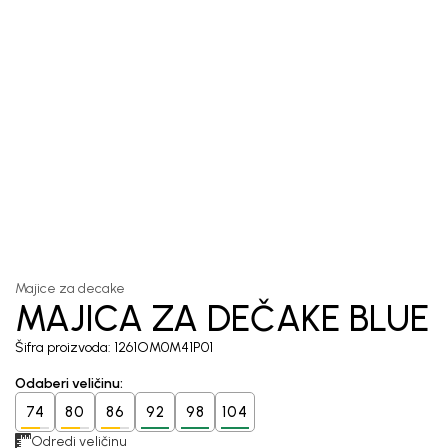
1
/
5
Majice za decake
MAJICA ZA DEČAKE BLUE
Šifra proizvoda:
1261OM0M41P01
Odaberi veličinu
:
74
80
86
92
98
104
Odredi veličinu