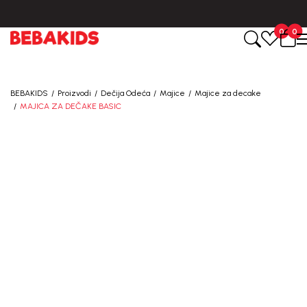
BESPLATNA ISPORUKA za sve porudžbine iznad 6000 RSD.
0
0
BEBAKIDS
Proizvodi
Dečija Odeća
Majice
Majice za decake
MAJICA ZA DEČAKE BASIC
20
%