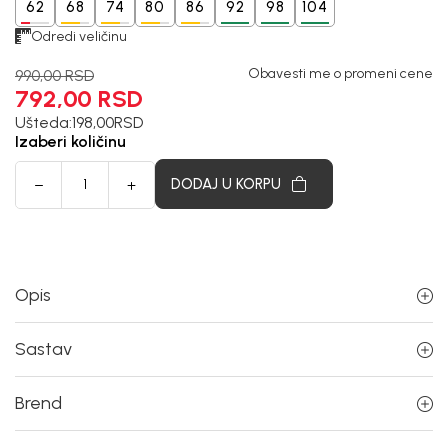
62
68
74
80
86
92
98
104
Odredi veličinu
Obavesti me o promeni cene
990,00
RSD
792,00
RSD
Ušteda:
198,00
RSD
Izaberi količinu
DODAJ U KORPU
Opis
Sastav
Brend