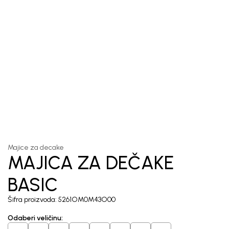
1
/
5
Majice za decake
MAJICA ZA DEČAKE
BASIC
Šifra proizvoda:
5261OM0M43O00
Odaberi veličinu
: