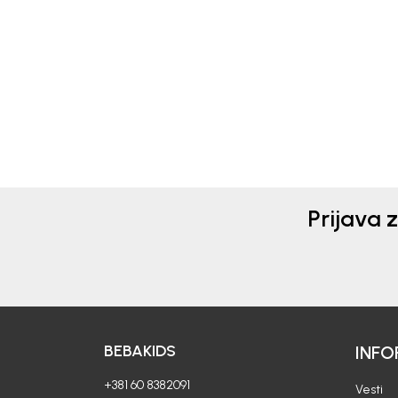
MAJICA ZA DEČAKE VUK
MAJ
1.990,00
RSD
1.3
Prijava 
BEBAKIDS
INFO
+381 60 8382091
Vesti