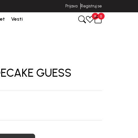
Prijava
Registruj se
poruka u roku od 3-5 dana od dana kreiranja porudžbine.
0
0
et
Vesti
DECAKE GUESS