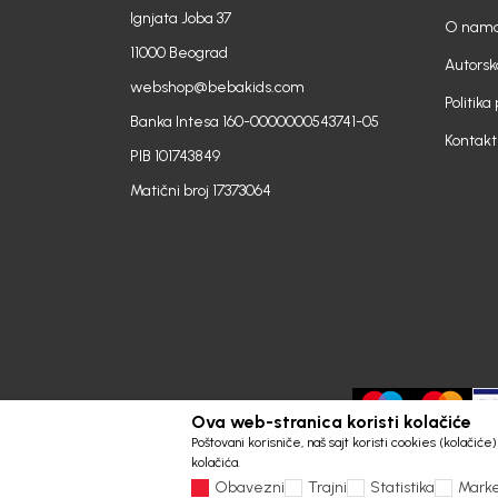
Ignjata Joba 37
O nam
11000 Beograd
Autorsk
webshop@bebakids.com
Politika
Banka Intesa 160-0000000543741-05
Kontakt
PIB 101743849
Matični broj 17373064
Ova web-stranica koristi kolačiće
Poštovani korisniče, naš sajt koristi cookies (kolačić
kolačića.
Obavezni
Trajni
Statistika
Marke