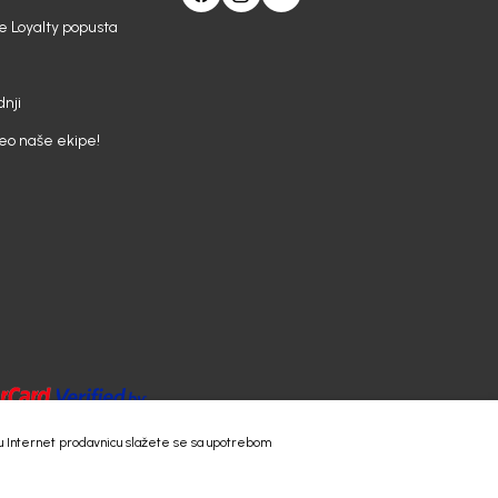
e Loyalty popusta
nji
deo naše ekipe!
 našu Internet prodavnicu slažete se sa upotrebom