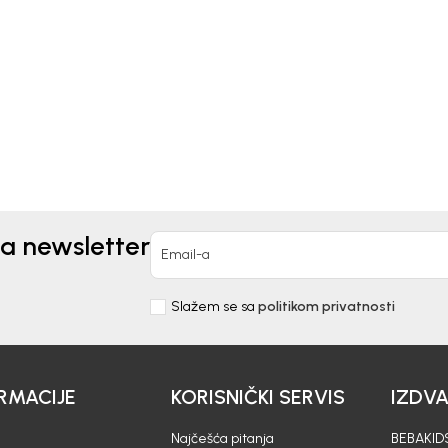
ICA ZA DEČAKE BASIC
MAJICA ZA DEČAKE
VUKASIN
90,00
RSD
1.990,00
RSD
za newsletter
Email-a
Slažem se sa
politikom privatnosti
RMACIJE
KORISNIČKI SERVIS
IZDV
Najčešća pitanja
BEBAKIDS