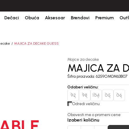
bine.
BESPLATNA ISPORUKA za sve porudžbine iznad 6000 RSD.
Is
Dečaci
Obuća
Aksesoar
Brendovi
Premium
Outl
decake
MAJICA ZA DECAKE GUESS
Majice za decake
MAJICA ZA 
Šifra proizvoda:
6259OM0M63B07
Odaberi veličinu
:
92
98
104
05
06
Odredi veličinu
Obavesti me o promeni cene
ABLE
Izaberi količinu