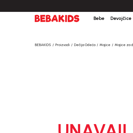
žbine iznad 6000 RSD.
Isporuka u roku od 3-5 dana od dana kreiranja porudž
Bebe
Devojčice
BEBAKIDS
Proizvodi
Dečija Odeća
Majice
Majice za 
UNAVAIL