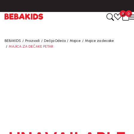
BESPLATNA ISPORUKA za sve porudžbine iznad 6000 RSD.
0
0
BEBAKIDS
Proizvodi
Dečija Odeća
Majice
Majice za decake
MAJICA ZA DEČAKE PETAR