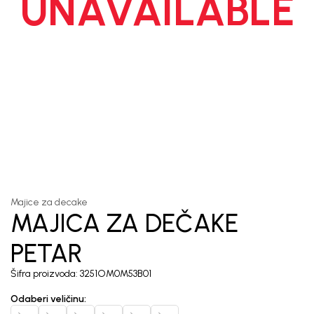
UNAVAILABLE
1
/
5
Majice za decake
MAJICA ZA DEČAKE
PETAR
Šifra proizvoda:
3251OM0M53B01
Odaberi veličinu
: