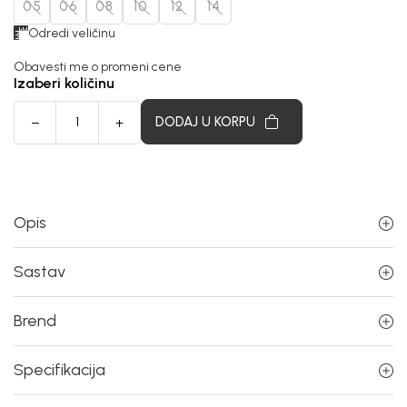
05
06
08
10
12
14
Odredi veličinu
Obavesti me o promeni cene
Izaberi količinu
DODAJ U KORPU
Opis
Sastav
Brend
Specifikacija