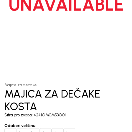
UNAVAILABLE
1
/
5
Majice za decake
MAJICA ZA DEČAKE
KOSTA
Šifra proizvoda:
4241OM0M53O01
Odaberi veličinu
: