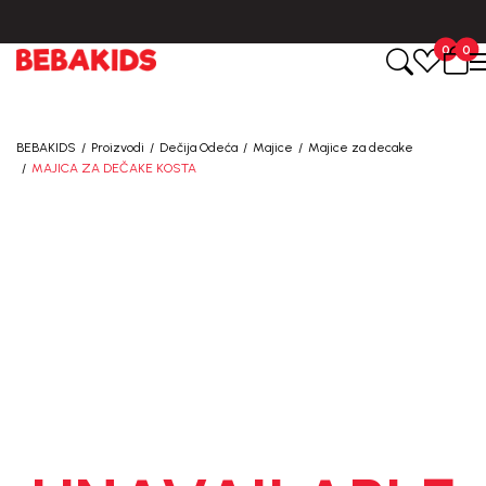
BESPLATNA ISPORUKA za sve porudžbine iznad 6000 RSD.
0
0
BEBAKIDS
Proizvodi
Dečija Odeća
Majice
Majice za decake
MAJICA ZA DEČAKE KOSTA