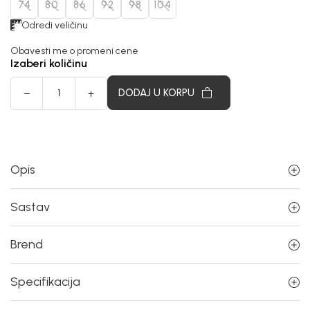
74
80
86
92
98
104
Odredi veličinu
Obavesti me o promeni cene
Izaberi količinu
DODAJ U KORPU
Opis
Sastav
Brend
Specifikacija