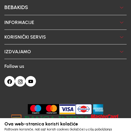
BEBAKIDS
INFORMACIJE
KORISNIČKI SERVIS
IZDVAJAMO
Follow us
Ova web-stranica koristi kolačiće
Poštovani korisniče, naš sajt koristi cookies (kolačiće) u cilju poboljšanja