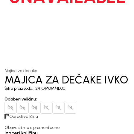
1
/
4
Majice za decake
MAJICA ZA DEČAKE IVKO
Šifra proizvoda:
1241OM0M41E00
Odaberi veličinu
:
05
06
08
10
12
14
Odredi veličinu
Obavesti me o promeni cene
Izaberi količinu