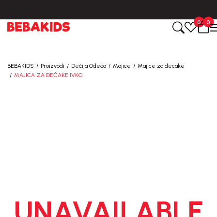
BESPLATNA ISPORUKA za sve porudžbine iznad 6000 RSD.
0
0
BEBAKIDS
Proizvodi
Dečija Odeća
Majice
Majice za decake
MAJICA ZA DEČAKE IVKO
UNAVAILABLE