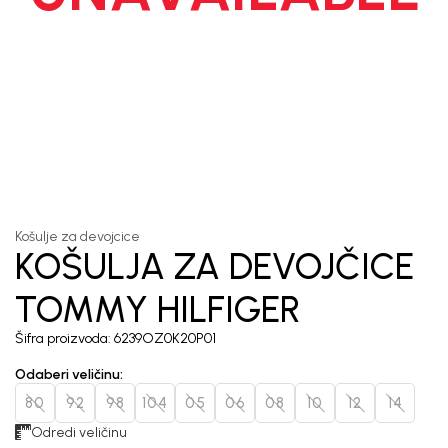
1
/
4
Košulje za devojcice
KOŠULJA ZA DEVOJČICE
TOMMY HILFIGER
Šifra proizvoda:
6239OZ0K20P01
Odaberi veličinu
:
80
92
98
104
05
06
08
10
12
14
Odredi veličinu