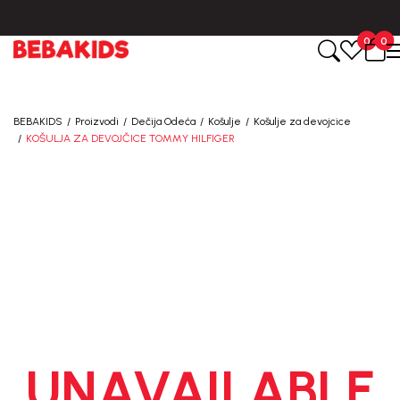
BESPLATNA ISPORUKA za sve porudžbine iznad 6000 RSD.
0
0
BEBAKIDS
Proizvodi
Dečija Odeća
Košulje
Košulje za devojcice
KOŠULJA ZA DEVOJČICE TOMMY HILFIGER
UNAVAILABLE