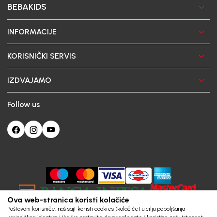
BEBAKIDS
INFORMACIJE
KORISNIČKI SERVIS
IZDVAJAMO
Follow us
Ova web-stranica koristi kolačiće
Poštovani korisniče, naš sajt koristi cookies (kolačiće) u cilju poboljšanja