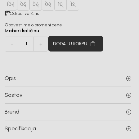
104
05
06
08
10
12
Odredi veličinu
Obavesti me o promeni cene
Izaberi količinu
DODAJ U KORPU
Opis
Sastav
Brend
Specifikacija