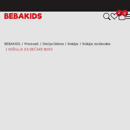
BESPLATNA ISPORUKA za sve porudžbine iznad 6000 RSD.
0
0
Registruj se i osvoji
10%
POPUSTA
BEBAKIDS
Proizvodi
Dečija Odeća
Košulje
Košulje za decake
uz prvu kupovinu
KOŠULJA ZA DEČAKE BOSS
putem Promo-Tiket koda!
Generacije rastu uz BebaKids – brend kome roditelji
već decenijama veruju.
Prijavi se, ostvari popuste i postani deo BebaKids
priče.