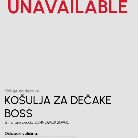
UNAVAILABLE
Unesi svoju imejl adresu.
Potvrđujem da sam pročitao/la, razumeo/la i da se slažem
sa
politikom privatnosti
1
/
6
Košulje za decake
KOŠULJA ZA DEČAKE
BOSS
Šifra proizvoda:
6249OM0K20A00
Odaberi veličinu
: