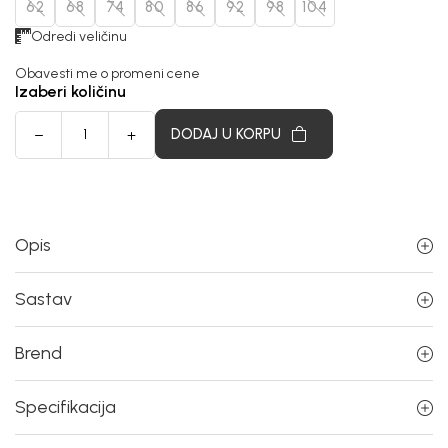
62
68
74
80
86
92
98
104
Odredi veličinu
Obavesti me o promeni cene
Izaberi količinu
DODAJ U KORPU
Opis
Sastav
Brend
Specifikacija