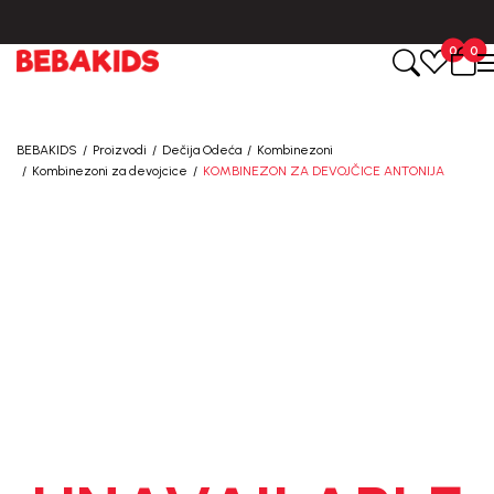
BESPLATNA ISPORUKA za sve porudžbine iznad 6000 RSD.
0
0
BEBAKIDS
Proizvodi
Dečija Odeća
Kombinezoni
Kombinezoni za devojcice
KOMBINEZON ZA DEVOJČICE ANTONIJA