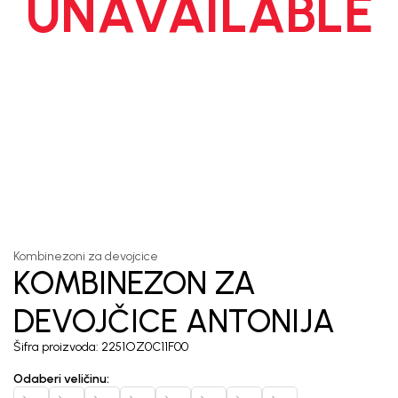
UNAVAILABLE
1
/
7
Kombinezoni za devojcice
KOMBINEZON ZA
DEVOJČICE ANTONIJA
Šifra proizvoda:
2251OZ0C11F00
Odaberi veličinu
: