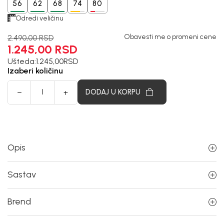
56
62
68
74
80
Odredi veličinu
Obavesti me o promeni cene
2.490,00
RSD
1.245,00
RSD
Ušteda:
1.245,00
RSD
Izaberi količinu
DODAJ U KORPU
Opis
Sastav
Brend