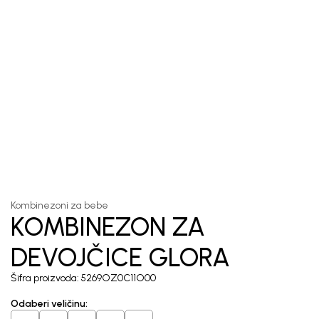
1
/
5
Kombinezoni za bebe
KOMBINEZON ZA
DEVOJČICE GLORA
Šifra proizvoda:
5269OZ0C11O00
Odaberi veličinu
: