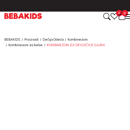
BESPLATNA ISPORUKA za sve porudžbine iznad 6000 RSD.
0
0
BEBAKIDS
Proizvodi
Dečija Odeća
Kombinezoni
Kombinezoni za bebe
KOMBINEZON ZA DEVOJČICE GLORA
50
%