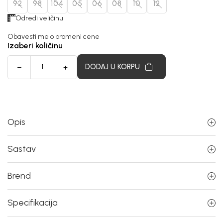
92
98
104
05
06
08
10
12
Odredi veličinu
Obavesti me o promeni cene
Izaberi količinu
DODAJ U KORPU
Opis
Sastav
Brend
Specifikacija