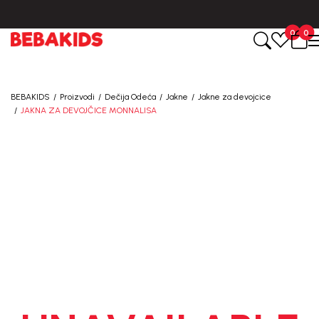
BESPLATNA ISPORUKA za sve porudžbine iznad 6000 RSD.
0
0
BEBAKIDS
Proizvodi
Dečija Odeća
Jakne
Jakne za devojcice
JAKNA ZA DEVOJČICE MONNALISA