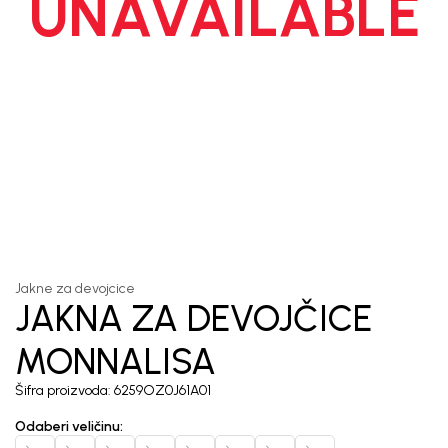
UNAVAILABLE
1
/
7
Jakne za devojcice
JAKNA ZA DEVOJČICE
MONNALISA
Šifra proizvoda:
6259OZ0J61A01
Odaberi veličinu
: