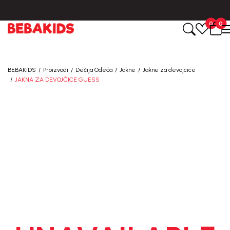
BESPLATNA ISPORUKA za sve porudžbine iznad 6000 RSD.
0
0
BEBAKIDS
Proizvodi
Dečija Odeća
Jakne
Jakne za devojcice
JAKNA ZA DEVOJČICE GUESS