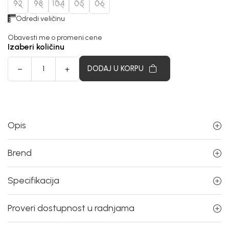
92
98
104
05
06
Odredi veličinu
Obavesti me o promeni cene
Izaberi količinu
DODAJ U KORPU
Opis
Brend
Specifikacija
Proveri dostupnost u radnjama