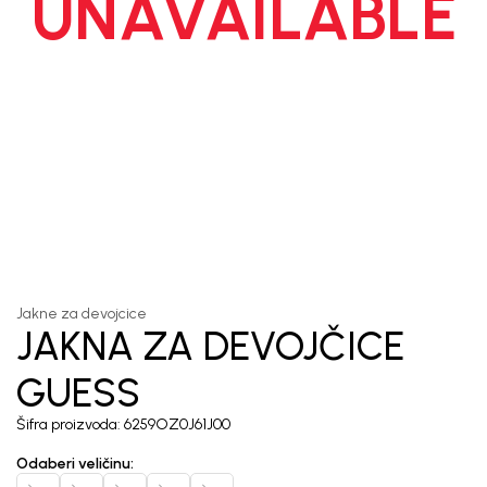
UNAVAILABLE
1
/
6
Jakne za devojcice
JAKNA ZA DEVOJČICE
GUESS
Šifra proizvoda:
6259OZ0J61J00
Odaberi veličinu
: