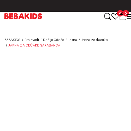
BESPLATNA ISPORUKA za sve porudžbine iznad 6000 RSD.
0
0
BEBAKIDS
Proizvodi
Dečija Odeća
Jakne
Jakne za decake
JAKNA ZA DEČAKE SARABANDA
60
%