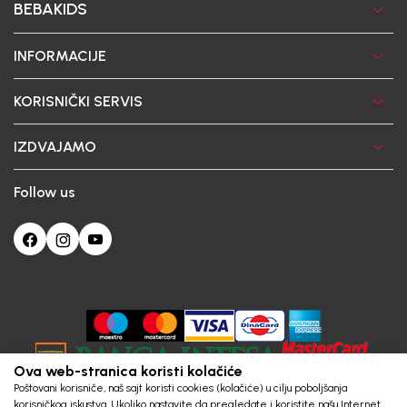
BEBAKIDS
INFORMACIJE
KORISNIČKI SERVIS
IZDVAJAMO
Follow us
Ova web-stranica koristi kolačiće
Poštovani korisniče, naš sajt koristi cookies (kolačiće) u cilju poboljšanja
korisničkog iskustva. Ukoliko nastavite da pregledate i koristite našu Internet