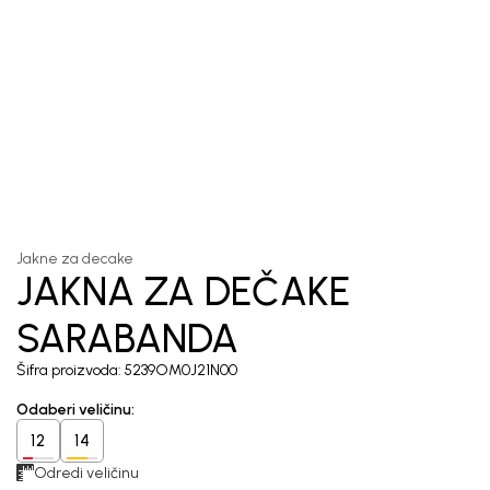
1
/
5
Jakne za decake
JAKNA ZA DEČAKE
SARABANDA
Šifra proizvoda:
5239OM0J21N00
Odaberi veličinu
:
12
14
Odredi veličinu