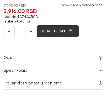
Obavesti me o promeni cene
7.290,00
RSD
2.916,00
RSD
Ušteda:
4.374,00
RSD
Izaberi količinu
DODAJ U KORPU
Opis
Specifikacija
Proveri dostupnost u radnjama