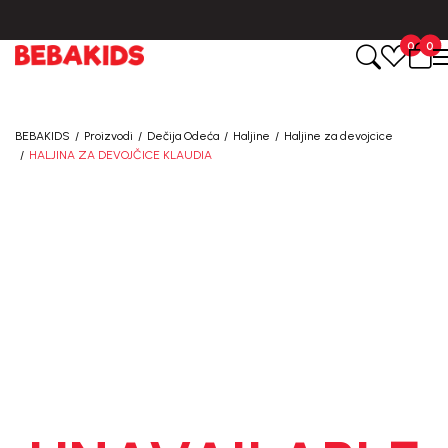
BESPLATNA ISPORUKA za sve porudžbine iznad 6000 RSD.
0
0
BEBAKIDS
Proizvodi
Dečija Odeća
Haljine
Haljine za devojcice
HALJINA ZA DEVOJČICE KLAUDIA