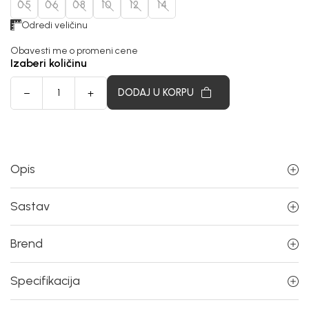
05
06
08
10
12
14
Odredi veličinu
Obavesti me o promeni cene
Izaberi količinu
DODAJ U KORPU
Opis
Sastav
Brend
Specifikacija