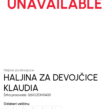
UNAVAILABLE
1
/
9
Haljine za devojcice
HALJINA ZA DEVOJČICE
KLAUDIA
Šifra proizvoda:
1261OZ0H11A00
Odaberi veličinu
: