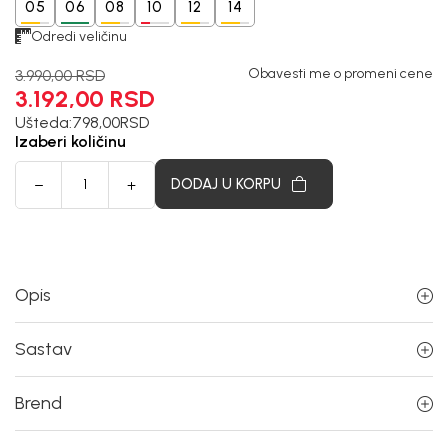
05
06
08
10
12
14
Odredi veličinu
Obavesti me o promeni cene
3.990,00
RSD
3.192,00
RSD
Ušteda:
798,00
RSD
Izaberi količinu
DODAJ U KORPU
Opis
Sastav
Brend