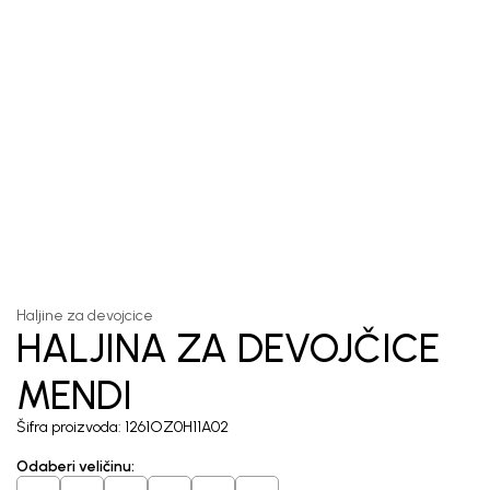
1
/
6
Haljine za devojcice
HALJINA ZA DEVOJČICE
MENDI
Šifra proizvoda:
1261OZ0H11A02
Odaberi veličinu
: