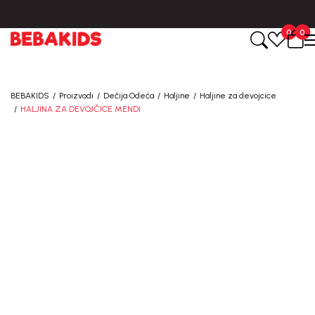
BESPLATNA ISPORUKA za sve porudžbine iznad 6000 RSD.
0
0
BEBAKIDS
Proizvodi
Dečija Odeća
Haljine
Haljine za devojcice
HALJINA ZA DEVOJČICE MENDI
20
%