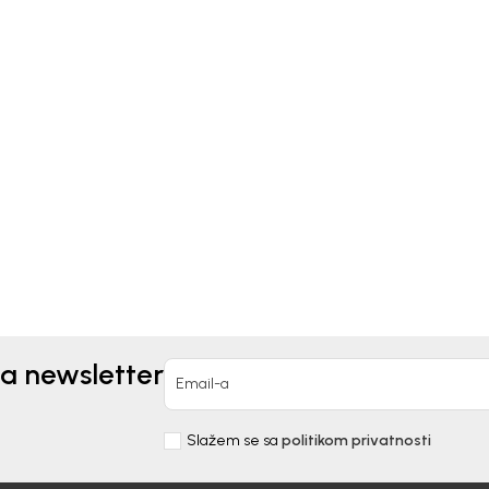
kids
Monnalisa
JINA ZA DEVOJČICE
HALJINA ZA DEVOJČICE
DI
MONNALISA
90,00
RSD
20.090,00
RSD
za newsletter
Email-a
Slažem se sa
politikom privatnosti