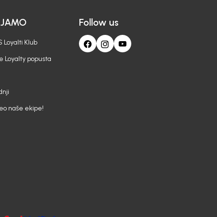
AJAMO
Follow us
 Loyalti Klub
e Loyalty popusta
nji
deo naše ekipe!