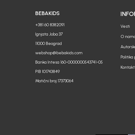
BEBAKIDS
INFO
+381 60 8382091
Vesti
Ignjata Joba 37
O nam
11000 Beograd
Autorsk
webshop@bebakids.com
Politika
Banka Intesa 160-0000000543741-05
Kontakt
PIB 101743849
Matični broj 17373064