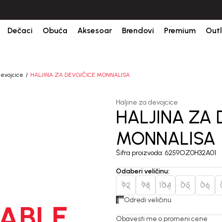
ine.
BESPLATNA ISPORUKA za sve porudžbine iznad 6000 RSD.
Isp
Dečaci
Obuća
Aksesoar
Brendovi
Premium
Outl
devojcice
HALJINA ZA DEVOJČICE MONNALISA
Haljine za devojcice
HALJINA ZA 
MONNALISA
Šifra proizvoda:
6259OZ0H32A01
Odaberi veličinu
:
92
98
104
05
06
Odredi veličinu
ABLE
Obavesti me o promeni cene