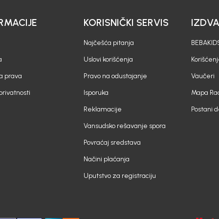
RMACIJE
KORISNIČKI SERVIS
IZDV
Najčešća pitanja
BEBAKIDS
a
Uslovi korišćenja
Korišćenj
a prava
Pravo na odustajanje
Vaučeri
 privatnosti
Isporuka
Mapa Rad
Reklamacije
Postani 
Vansudsko rešavanje spora
Povraćaj sredstava
Načini plaćanja
Uputstvo za registraciju