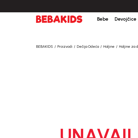
Isporuka u roku od 3-5 dana od dana kreiranja porudžb
Bebe
Devojčice
BEBAKIDS
Proizvodi
Dečija Odeća
Haljine
Haljine za 
UNAVAIL