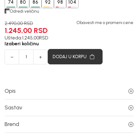
74
80
86
92
98
104
Odredi veličinu
Obavesti me o promeni cene
2.490,00
RSD
1.245,00
RSD
Ušteda:
1.245,00
RSD
Izaberi količinu
DODAJ U KORPU
Opis
Sastav
Brend