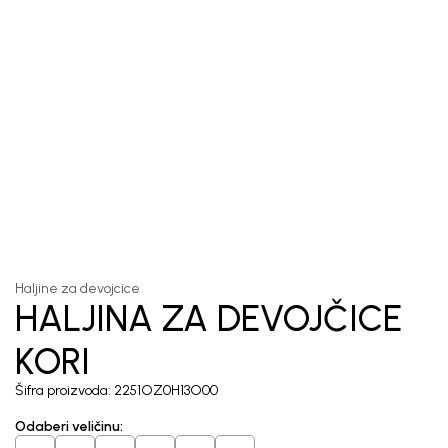
1
/
6
Haljine za devojcice
HALJINA ZA DEVOJČICE
KORI
Šifra proizvoda:
2251OZ0H13O00
Odaberi veličinu
: