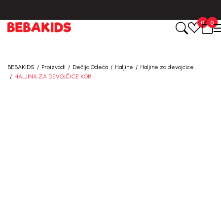
BESPLATNA ISPORUKA za sve porudžbine iznad 6000 RSD.
0
0
BEBAKIDS
Proizvodi
Dečija Odeća
Haljine
Haljine za devojcice
HALJINA ZA DEVOJČICE KORI
50
%