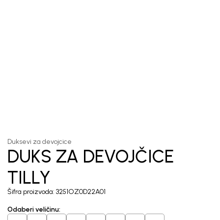
1
/
5
Duksevi za devojcice
DUKS ZA DEVOJČICE
TILLY
Šifra proizvoda:
3251OZ0D22A01
Odaberi veličinu
: