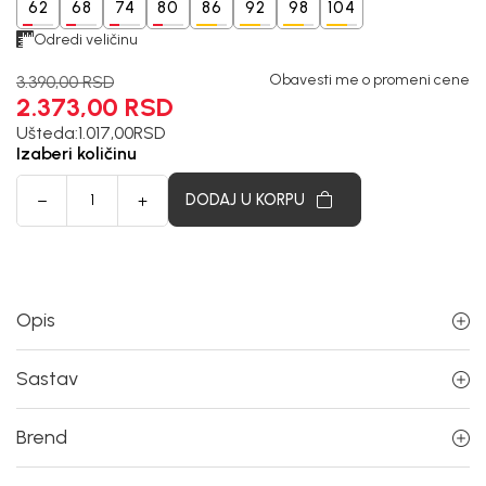
62
68
74
80
86
92
98
104
Odredi veličinu
Obavesti me o promeni cene
3.390,00
RSD
2.373,00
RSD
Ušteda:
1.017,00
RSD
Izaberi količinu
DODAJ U KORPU
Opis
Sastav
Brend