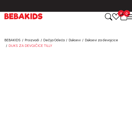
BESPLATNA ISPORUKA za sve porudžbine iznad 6000 RSD.
0
0
BEBAKIDS
Proizvodi
Dečija Odeća
Duksevi
Duksevi za devojcice
DUKS ZA DEVOJČICE TILLY
30
%