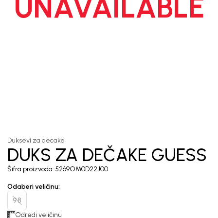
UNAVAILABLE
1
/
5
Duksevi za decake
DUKS ZA DEČAKE GUESS
Šifra proizvoda:
5269OM0D22J00
Odaberi veličinu
:
98
Odredi veličinu