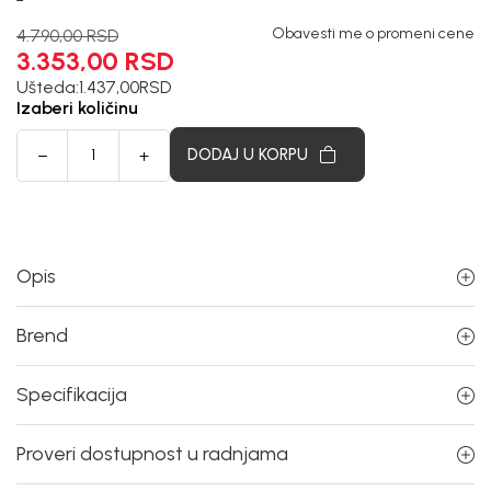
Obavesti me o promeni cene
4.790,00
RSD
3.353,00
RSD
Ušteda:
1.437,00
RSD
Izaberi količinu
DODAJ U KORPU
Opis
Brend
Specifikacija
Proveri dostupnost u radnjama