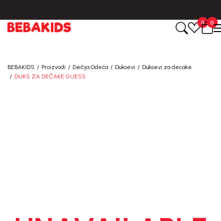
udžbine.
BESPLATNA ISPORUKA za sve porudžbine iznad 6000 R
0
0
BEBAKIDS
Proizvodi
Dečija Odeća
Duksevi
Duksevi za decake
DUKS ZA DEČAKE GUESS
30
%