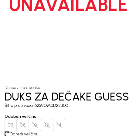
UNAVAILABLE
1
/
6
Duksevi za decake
DUKS ZA DEČAKE GUESS
Šifra proizvoda:
6259OM0D22B00
Odaberi veličinu
:
07
08
10
12
14
Odredi veličinu