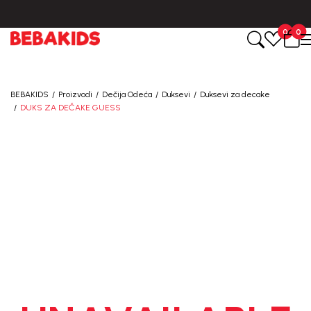
BESPLATNA ISPORUKA za sve porudžbine iznad 6000 RSD.
0
0
BEBAKIDS
Proizvodi
Dečija Odeća
Duksevi
Duksevi za decake
DUKS ZA DEČAKE GUESS