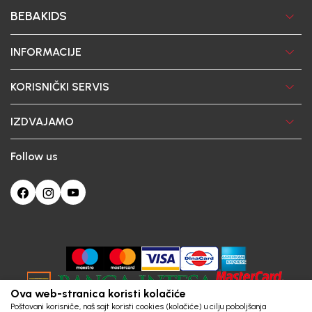
BEBAKIDS
INFORMACIJE
KORISNIČKI SERVIS
IZDVAJAMO
Follow us
Ova web-stranica koristi kolačiće
Poštovani korisniče, naš sajt koristi cookies (kolačiće) u cilju poboljšanja