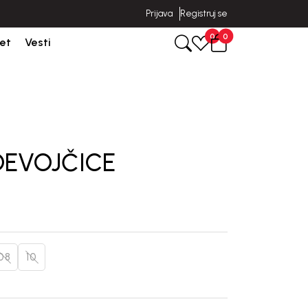
Prijava
Registruj se
poruka u roku od 3-5 dana od dana kreiranja porudžbine.
0
0
et
Vesti
DEVOJČICE
08
10