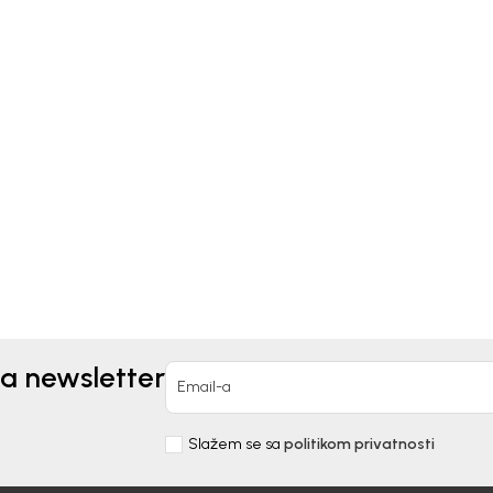
kids
Bebakids
APE ZA DEVOJČICE
ČARAPE ZA DEVOJČICE
AKIDS
BEBAKIDS
,00
RSD
310,00
RSD
za newsletter
Email-a
Slažem se sa
politikom privatnosti