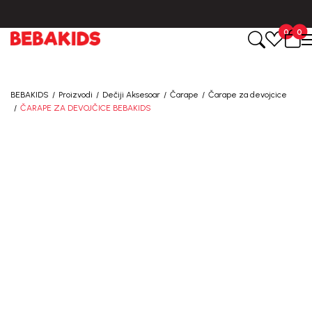
BESPLATNA ISPORUKA za sve porudžbine iznad 6000 RSD.
0
0
BEBAKIDS
Proizvodi
Dečiji Aksesoar
Čarape
Čarape za devojcice
ČARAPE ZA DEVOJČICE BEBAKIDS
40
%