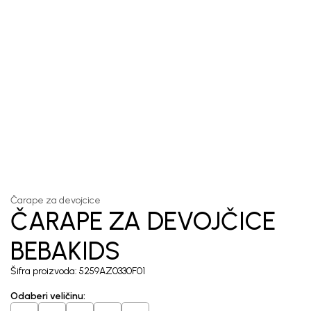
1
/
3
Čarape za devojcice
ČARAPE ZA DEVOJČICE
BEBAKIDS
Šifra proizvoda:
5259AZ0330F01
Odaberi veličinu
: