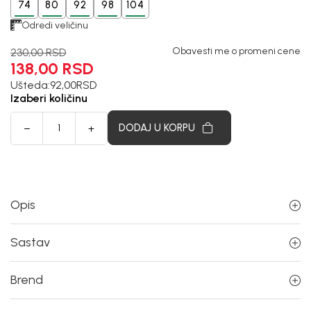
74
80
92
98
104
Odredi veličinu
Obavesti me o promeni cene
230,00
RSD
138,00
RSD
Ušteda:
92,00
RSD
Izaberi količinu
DODAJ U KORPU
Opis
Sastav
Brend